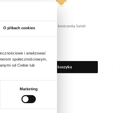
-20% kod: HOT20
Twinkle
iah
Bransoletka czarna z koniczynką Sariah
O plikach cookies
BTW2465
ołecznościowe i analizować
64,00 zł
artnerom społecznościowym,
anymi od Ciebie lub
Do koszyka
Marketing