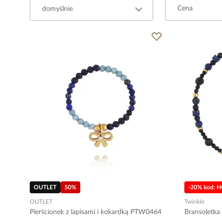
Cena
OUTLET
50
%
-20% kod: 
OUTLET
Twinkle
Pierścionek z lapisami i kokardką PTW0464
Bransoletka