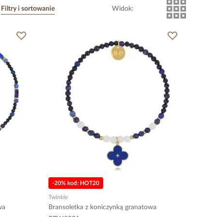
Filtry i sortowanie
Widok
:
-20% kod: HOT20
Twinkle
wa
Bransoletka z koniczynką granatowa