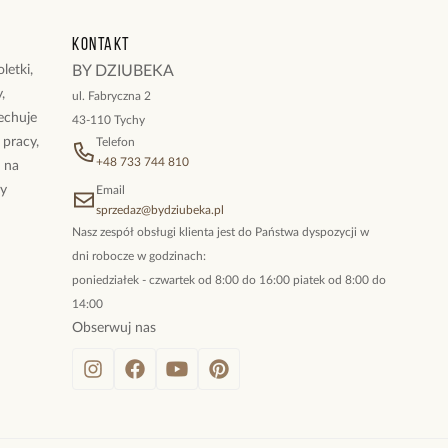
Kontakt
letki,
BY DZIUBEKA
,
ul. Fabryczna 2
cechuje
43-110 Tychy
 pracy,
Telefon
+48 733 744 810
ż na
By
Email
sprzedaz@bydziubeka.pl
Nasz zespół obsługi klienta jest do Państwa dyspozycji w
dni robocze w godzinach:
poniedziałek - czwartek od 8:00 do 16:00 piatek od 8:00 do
14:00
Obserwuj nas