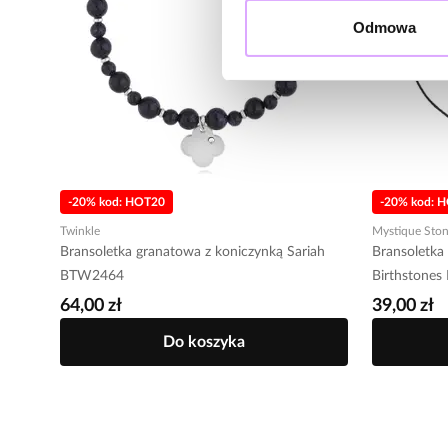
Odmowa
-20% kod: HOT20
-20% kod: 
Twinkle
Mystique Sto
Bransoletka granatowa z koniczynką Sariah
Bransoletka
BTW2464
Birthstone
64,00 zł
39,00 zł
Do koszyka