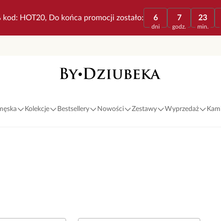
 kod: HOT20, Do końca promocji zostało:
6
7
23
dni
godz.
min.
 męska
Kolekcje
Bestsellery
Nowości
Zestawy
Wyprzedaż
Kami