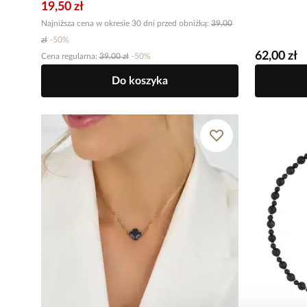
19,50 zł
Najniższa cena w okresie 30 dni przed obniżką:
39,00
zł
-
50
%
62,00 zł
Cena regularna
:
39,00 zł
-
50
%
Do koszyka