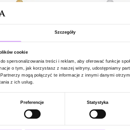
HOT20
-20% kod: HOT20
Twinkle
arny z koniczynką Sariah
Naszyjnik czarny z koniczynką Sar
Szczegóły
NTW1192
 plików cookie
do spersonalizowania treści i reklam, aby oferować funkcje sp
98,00 zł
ormacje o tym, jak korzystasz z naszej witryny, udostępniamy p
Partnerzy mogą połączyć te informacje z innymi danymi otrzym
Do koszyka
Do koszyka
nia z ich usług.
Preferencje
Statystyka