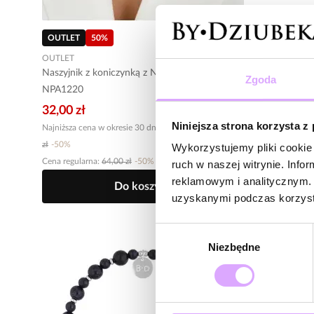
OUTLET
50
%
-20% kod: 
OUTLET
Twinkle
Naszyjnik z koniczynką z Nocą Kairu Creation
Naszyjnik cz
Zgoda
NPA1220
NTW1193
32,00 zł
Niniejsza strona korzysta z
Najniższa cena w okresie 30 dni przed obniżką:
64,00
zł
-
50
%
Wykorzystujemy pliki cookie 
98,00 zł
Cena regularna
:
64,00 zł
-
50
%
ruch w naszej witrynie. Inf
reklamowym i analitycznym. 
Do koszyka
uzyskanymi podczas korzysta
Wybór
Niezbędne
zgody