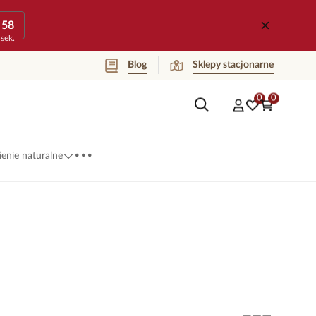
58
sek.
Blog
Sklepy stacjonarne
0
0
...
enie naturalne