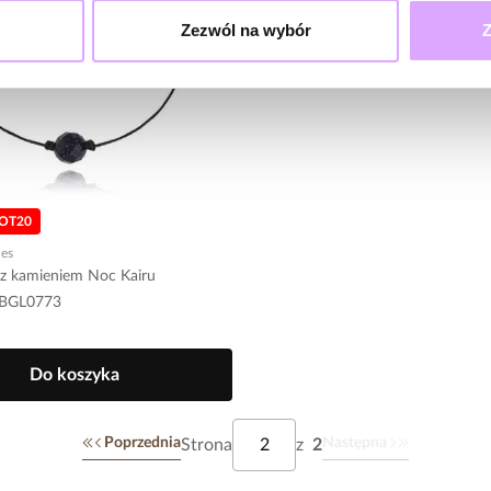
Zezwól na wybór
Z
HOT20
nes
 z kamieniem Noc Kairu
s BGL0773
Do koszyka
Poprzednia
Następna
Strona
z
2