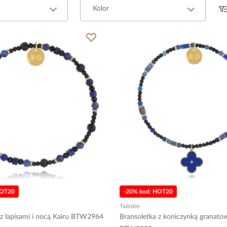
Kolor
HOT20
-20% kod: HOT20
Twinkle
 z lapisami i nocą Kairu BTW2964
Bransoletka z koniczynką granato