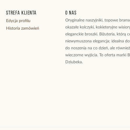
Strefa klienta
O nas
Oryginalne naszyjniki, topowe branso
Edycja profilu
okazałe kolczyki, kokieteryjne wisiory
Historia zamówień
eleganckie broszki. Biżuteria, którą 
niewymuszona elegancja; idealna do
do noszenia na co dzień, ale równie
wieczorne wyjścia. To oferta marki 
Dziubeka.