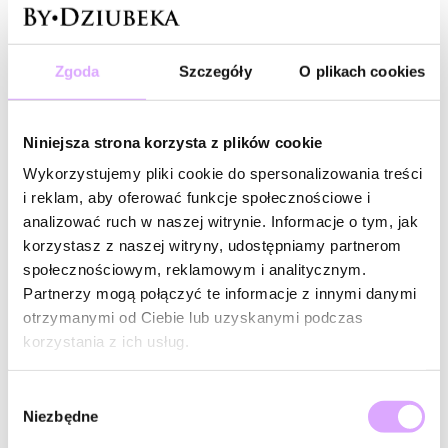
-20% kod: HOT20
Zgoda
Szczegóły
O plikach cookies
Twinkle
Bransoletka z kolorowa z
sercem BTW3020
Niniejsza strona korzysta z plików cookie
69,00 zł
Wykorzystujemy pliki cookie do spersonalizowania treści
Do koszyka
i reklam, aby oferować funkcje społecznościowe i
analizować ruch w naszej witrynie. Informacje o tym, jak
Ponoć zoisyt to kamień dla koneserów, więc jeśli chcesz dołączyć do
korzystasz z naszej witryny, udostępniamy partnerom
szanownego grona, już teraz zapoznaj się z naszą kolekcją. Kamień ten, choć
społecznościowym, reklamowym i analitycznym.
nie bywa muzą artystów i na jego cześć nie pisze się poematów, jest warty
Partnerzy mogą połączyć te informacje z innymi danymi
uwagi, nie tylko ze względu na piękny kolor. Tak naprawdę jest rzadkim
otrzymanymi od Ciebie lub uzyskanymi podczas
minerałem, obecnym tylko w niektórych zakątkach świata. Całe szczęście
korzystania z ich usług.
również w Polsce!
Wybór
My uwielbiamy ten kamień, a Ty?
Niezbędne
zgody
Zoisyt – kamień, który łagodzi złe emocje