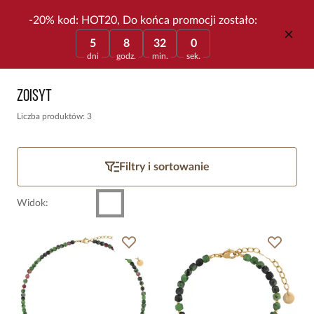
-20% kod: HOT20, Do końca promocji zostało:
5
8
32
0
dni
godz.
min.
sek.
Zoisyt
Liczba produktów: 3
Filtry i sortowanie
Widok
: