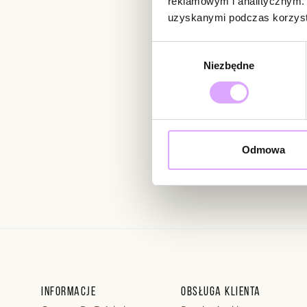
reklamowym i analitycznym. 
uzyskanymi podczas korzysta
Newsletter
Wybór
Niezbędne
zgody
Bądź na bieżąco z nowoś
Odmowa
Wprowadzając i zatwierdzaj
Regulaminie.
Informacje
Obsługa klienta