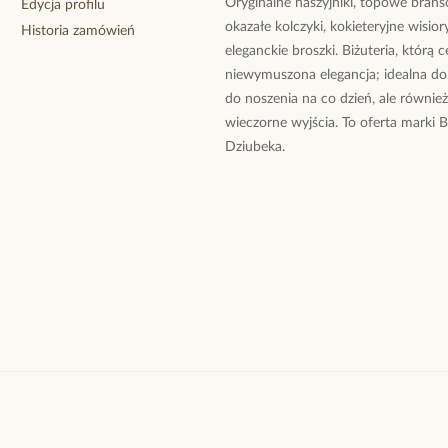
Oryginalne naszyjniki, topowe branso
Edycja profilu
okazałe kolczyki, kokieteryjne wisiory
Historia zamówień
eleganckie broszki. Biżuteria, którą 
niewymuszona elegancja; idealna do
do noszenia na co dzień, ale równie
wieczorne wyjścia. To oferta marki 
Dziubeka.