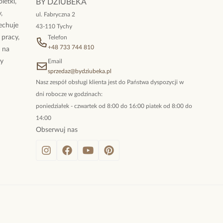
letki,
BY DZIUBEKA
,
ul. Fabryczna 2
cechuje
43-110 Tychy
 pracy,
Telefon
+48 733 744 810
ż na
By
Email
sprzedaz@bydziubeka.pl
Nasz zespół obsługi klienta jest do Państwa dyspozycji w
dni robocze w godzinach:
poniedziałek - czwartek od 8:00 do 16:00 piatek od 8:00 do
14:00
Obserwuj nas