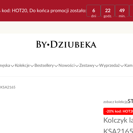
 kod: HOT20, Do końca promocji zostało:
6
22
49
dni
godz.
min.
 męska
Kolekcje
Bestsellery
Nowości
Zestawy
Wyprzedaż
Kami
nu KSA2165
S
zobacz kolekcję
-20% kod: HOT2
Kolczyk l
KSA216