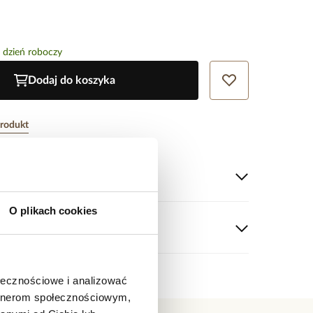
 dzień roboczy
Dodaj do koszyka
produkt
tu
O plikach cookies
srebrny.
 0,30 cm.
.
: 0,80 cm.
ołecznościowe i analizować
szt.
artnerom społecznościowym,
 nie ocenił tego produktu.