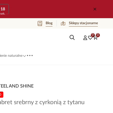
18
sek.
Blog
Sklepy stacjonarne
0
0
...
enie naturalne
TEEL AND SHINE
0
abret srebrny z cyrkonią z tytanu
5