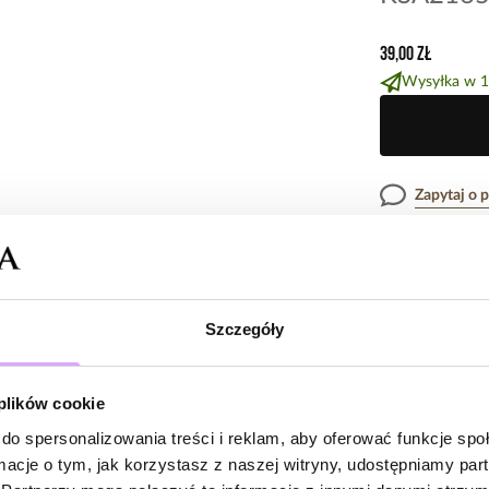
39,00 zł
Wysyłka w 1
Zapytaj o 
Opis produk
Szczegóły
Surowiec: tytan.
Opinie
Kolor surowca: 
Wielkość oczka:
 plików cookie
Oczko: cyrkonia
Długość sztyftu
do spersonalizowania treści i reklam, aby oferować funkcje sp
Brak opinii
Cena dotyczy 1 
ormacje o tym, jak korzystasz z naszej witryny, udostępniamy p
Jeszcze nikt