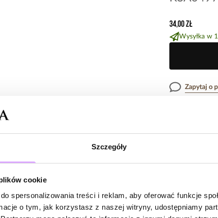
34,00 zł
Wysyłka w 1
Zapytaj o 
Opis produk
Szczegóły
Kolczyk wykonany
Opinie
Kolor surowca: 
 plików cookie
długość łańcusz
Wielkość kulecz
do spersonalizowania treści i reklam, aby oferować funkcje sp
5
/
5
ormacje o tym, jak korzystasz z naszej witryny, udostępniamy p
Cena za 1 sztukę