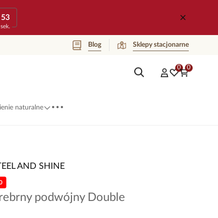
53
sek.
Blog
Sklepy stacjonarne
0
0
...
enie naturalne
TEEL AND SHINE
0
srebrny podwójny Double
7