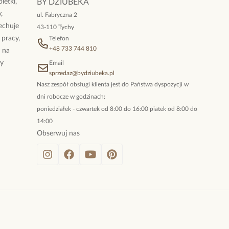
letki,
BY DZIUBEKA
,
ul. Fabryczna 2
cechuje
43-110 Tychy
a jakość!
 pracy,
Telefon
+48 733 744 810
ż na
By
Email
sprzedaz@bydziubeka.pl
Data dodania:
23.05.2023
5
Nasz zespół obsługi klienta jest do Państwa dyspozycji w
dni robocze w godzinach:
poniedziałek - czwartek od 8:00 do 16:00 piatek od 8:00 do
 kolczyki, drobne i delikatne. Ładnie się prezentują.
14:00
Obserwuj nas