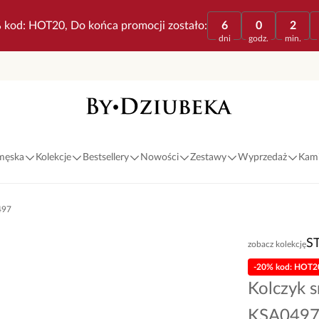
 kod: HOT20, Do końca promocji zostało:
6
0
2
dni
godz.
min.
 męska
Kolekcje
Bestsellery
Nowości
Zestawy
Wyprzedaż
Kami
497
S
zobacz kolekcję
-20% kod: HOT2
Kolczyk 
KSA049