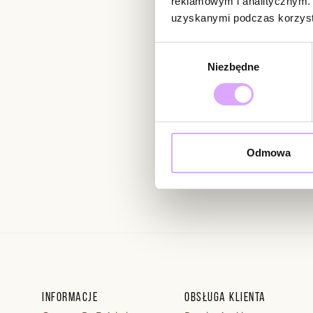
reklamowym i analitycznym. 
uzyskanymi podczas korzysta
Newsletter
Wybór
Niezbędne
zgody
Bądź na bieżąco z nowoś
Odmowa
Wprowadzając i zatwierdzaj
Regulaminie.
Informacje
Obsługa klienta