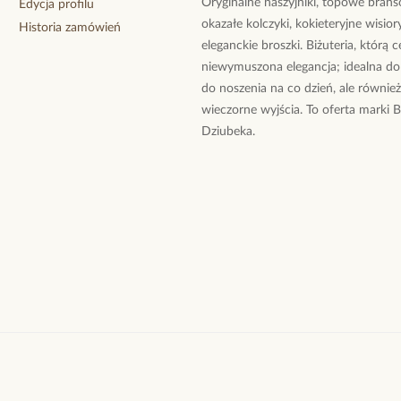
Oryginalne naszyjniki, topowe branso
Edycja profilu
okazałe kolczyki, kokieteryjne wisiory
Historia zamówień
eleganckie broszki. Biżuteria, którą 
Bardzo dobr
niewymuszona elegancja; idealna do
do noszenia na co dzień, ale równie
wieczorne wyjścia. To oferta marki 
Bogumiła
B.
Dziubeka.
Bardzo ładne
Polecam:)