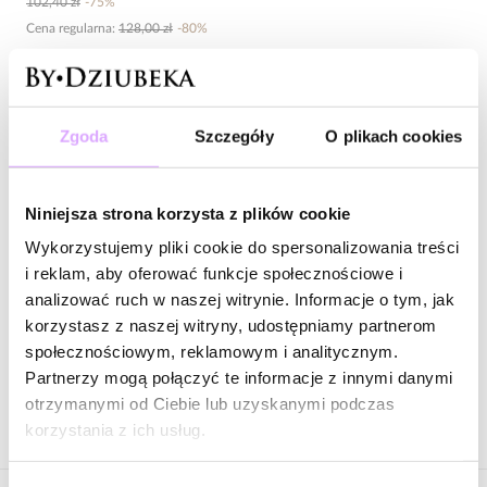
102,40 zł
-
75
%
Cena regularna
:
128,00 zł
-
80
%
Produkt niedostępny
Powiadom mnie o dostępności mailem.
Zgoda
Szczegóły
O plikach cookies
Twój adres email
Niniejsza strona korzysta z plików cookie
Powiadom o dostępności
Wykorzystujemy pliki cookie do spersonalizowania treści
i reklam, aby oferować funkcje społecznościowe i
analizować ruch w naszej witrynie. Informacje o tym, jak
korzystasz z naszej witryny, udostępniamy partnerom
społecznościowym, reklamowym i analitycznym.
Zapytaj o produkt
Partnerzy mogą połączyć te informacje z innymi danymi
otrzymanymi od Ciebie lub uzyskanymi podczas
Opis produktu
korzystania z ich usług.
Czerń i złoto – duet ponadczasowy, który nigdy nie wychodzi z