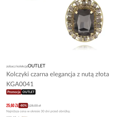
OUTLET
zobacz kolekcję
Kolczyki czarna elegancja z nutą złota
KGA0041
Promocja
OUTLET
25,60 zł
-
80
%
128,00 zł
Najniższa cena w okresie 30 dni przed obniżką: