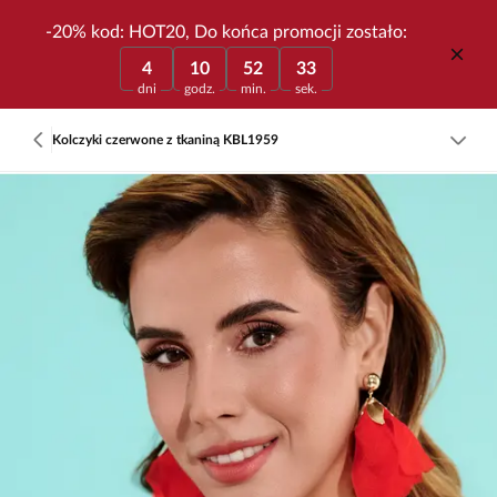
-20% kod: HOT20, Do końca promocji zostało:
4
10
52
33
dni
godz.
min.
sek.
Kolczyki czerwone z tkaniną KBL1959