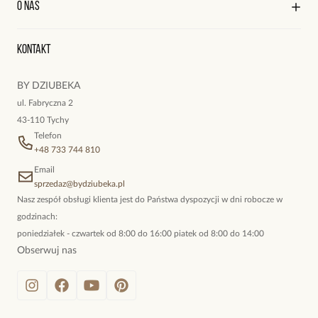
O nas
Reklamacje i zwroty
Historia zamówień
Wyśledź swoją paczkę
Oryginalne naszyjniki, topowe bransoletki, okazałe kolczyki,
Kontakt
kokieteryjne wisiory, eleganckie broszki. Biżuteria, którą cechuje
niewymuszona elegancja; idealna do pracy, do noszenia na co
BY DZIUBEKA
dzień, ale również na wieczorne wyjścia. To oferta marki By
ul. Fabryczna 2
Dziubeka.
43-110 Tychy
Telefon
+48 733 744 810
Email
sprzedaz@bydziubeka.pl
Nasz zespół obsługi klienta jest do Państwa dyspozycji w dni robocze w
godzinach:
poniedziałek - czwartek od 8:00 do 16:00 piatek od 8:00 do 14:00
Obserwuj nas