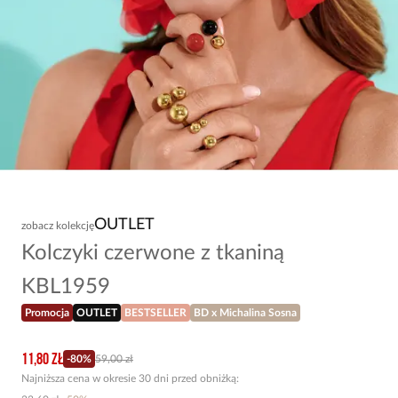
OUTLET
zobacz kolekcję
Kolczyki czerwone z tkaniną
KBL1959
Promocja
OUTLET
BESTSELLER
BD x Michalina Sosna
11,80 zł
-
80
%
59,00 zł
Najniższa cena w okresie 30 dni przed obniżką: