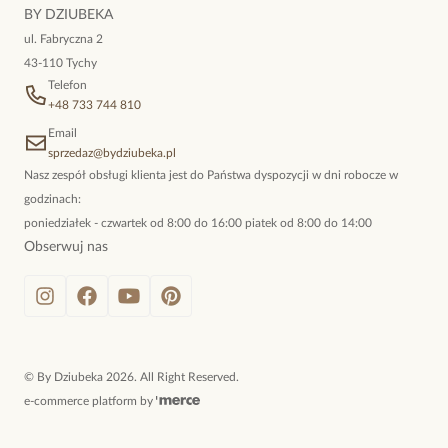
niewymuszona elegancja; idealna do pracy, do noszenia na co
BY DZIUBEKA
dzień, ale również na wieczorne wyjścia. To oferta marki By
ul. Fabryczna 2
Dziubeka.
43-110 Tychy
Telefon
+48 733 744 810
Email
sprzedaz@bydziubeka.pl
Nasz zespół obsługi klienta jest do Państwa dyspozycji w dni robocze w
godzinach:
poniedziałek - czwartek od 8:00 do 16:00 piatek od 8:00 do 14:00
Obserwuj nas
©
By Dziubeka
2026
. All Right Reserved.
e-commerce platform by