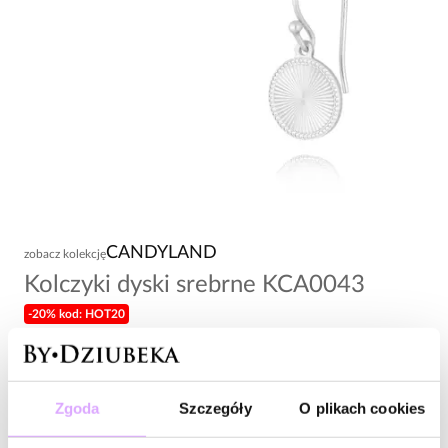
CANDYLAND
zobacz kolekcję
Kolczyki dyski srebrne KCA0043
-20% kod: HOT20
108,00 zł
Wysyłka w 1 dzień roboczy
Zgoda
Szczegóły
O plikach cookies
Zapytaj o produkt