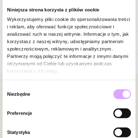
Niniejsza strona korzysta z plików cookie
Wykorzystujemy pliki cookie do spersonalizowania treści
Opis produktu
i reklam, aby oferować funkcje społecznościowe i
analizować ruch w naszej witrynie. Informacje o tym, jak
Surowiec: srebro próba 925.
korzystasz z naszej witryny, udostępniamy partnerom
Opinie
Kolor surowca: srebrny.
społecznościowym, reklamowym i analitycznym.
Wielkość kolczyków: 1,00 cm x 2,30 cm.
Partnerzy mogą połączyć te informacje z innymi danymi
Waga poniżej 5 g.
otrzymanymi od Ciebie lub uzyskanymi podczas
korzystania z ich usług.
Brak opinii
Zobacz inne produkty z kolekcji Cancyland
Jeszcze nikt nie ocenił tego produktu.
Bądź pierwszą osobą, która podzieli się opinią o tym
Newsletter
Wybór
Niezbędne
produkcie!
zgody
Bądź na bieżąco z nowościami i promocjami!
Powiadomienie
Preferencje
W naszej witrynie opinie mogą dodawać tylko
osoby, które zakupiły produkt.
Dodaj opinię
Statystyka