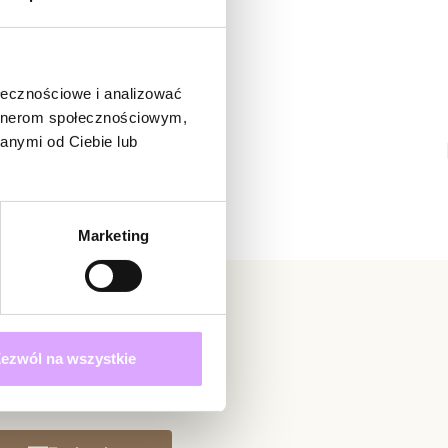
adomienie
witrynie opinie mogą dodawać tylko osoby, które
produkt.
Dodaj opinię
ołecznościowe i analizować
artnerom społecznościowym,
anymi od Ciebie lub
Marketing
ezwól na wszystkie