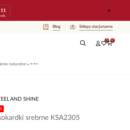
11
sek.
Blog
Sklepy stacjonarne
0
0
...
enie naturalne
TEEL AND SHINE
0
 kokardki srebrne KSA2305