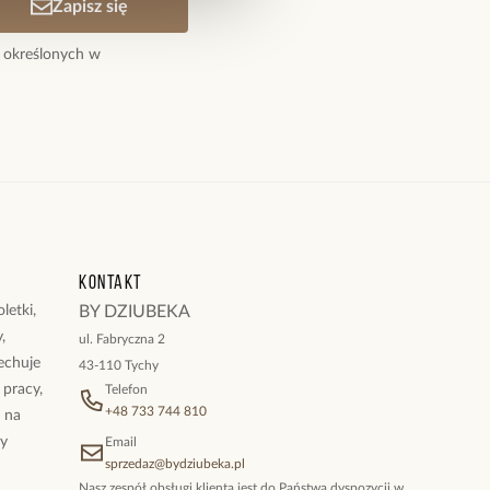
Zapisz się
 określonych w
Kontakt
letki,
BY DZIUBEKA
,
ul. Fabryczna 2
cechuje
43-110 Tychy
 pracy,
Telefon
+48 733 744 810
ż na
By
Email
sprzedaz@bydziubeka.pl
Nasz zespół obsługi klienta jest do Państwa dyspozycji w