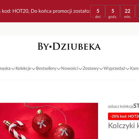
 kod: HOT20, Do końca promocji zostało:
5
5
22
dni
godz.
min.
 męska
Kolekcje
Bestsellery
Nowości
Zestawy
Wyprzedaż
Kami
S
zobacz kolekcję
-20% kod: HOT2
Kolczyki