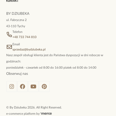
Kontakt
kokieteryjne wisiory, eleganckie broszki. Biżuteria, którą cechuje
niewymuszona elegancja; idealna do pracy, do noszenia na co
BY DZIUBEKA
dzień, ale również na wieczorne wyjścia. To oferta marki By
ul. Fabryczna 2
Dziubeka.
43-110 Tychy
Telefon
+48 733 744 810
Email
sprzedaz@bydziubeka.pl
Nasz zespół obsługi klienta jest do Państwa dyspozycji w dni robocze w
godzinach:
poniedziałek - czwartek od 8:00 do 16:00 piatek od 8:00 do 14:00
Obserwuj nas
©
By Dziubeka
2026
. All Right Reserved.
e-commerce platform by