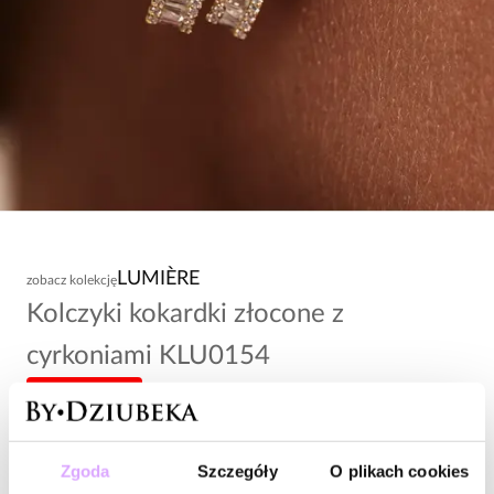
LUMIÈRE
zobacz kolekcję
Kolczyki kokardki złocone z
cyrkoniami KLU0154
-20% kod: HOT20
108,00 zł
Zgoda
Szczegóły
O plikach cookies
Wysyłka w 1 dzień roboczy