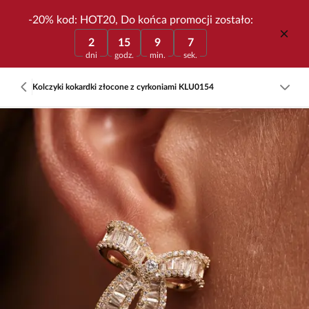
-20% kod: HOT20, Do końca promocji zostało:
2
15
9
7
dni
godz.
min.
sek.
Kolczyki kokardki złocone z cyrkoniami KLU0154