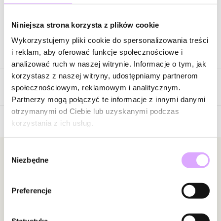
Zapytaj o produkt
Niniejsza strona korzysta z plików cookie
Wykorzystujemy pliki cookie do spersonalizowania treści
Opis produktu
i reklam, aby oferować funkcje społecznościowe i
analizować ruch w naszej witrynie. Informacje o tym, jak
Kolczyki wykonane ze stali szlachetnej.
korzystasz z naszej witryny, udostępniamy partnerom
Opinie
społecznościowym, reklamowym i analitycznym.
Kolor surowca: złoty.
Partnerzy mogą połączyć te informacje z innymi danymi
Wielkość kolczyka: 0,34 cm x 1,70 cm
otrzymanymi od Ciebie lub uzyskanymi podczas
Cyrkonie: czarne.
korzystania z ich usług.
3
/
5
Zobacz inne produkty z kolekcji Steel and Shine
Wybór
5
0
Newsletter
Niezbędne
zgody
4
0
3
1
Bądź na bieżąco z nowościami i promocjami!
2
0
Preferencje
1
0
Statystyka