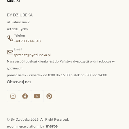
Kontakt
kokieteryjne wisiory, eleganckie broszki. Biżuteria, którą cechuje
niewymuszona elegancja; idealna do pracy, do noszenia na co
BY DZIUBEKA
dzień, ale również na wieczorne wyjścia. To oferta marki By
ul. Fabryczna 2
Dziubeka.
43-110 Tychy
Telefon
+48 733 744 810
Email
sprzedaz@bydziubeka.pl
Nasz zespół obsługi klienta jest do Państwa dyspozycji w dni robocze w
godzinach:
poniedziałek - czwartek od 8:00 do 16:00 piatek od 8:00 do 14:00
Obserwuj nas
©
By Dziubeka
2026
. All Right Reserved.
e-commerce platform by