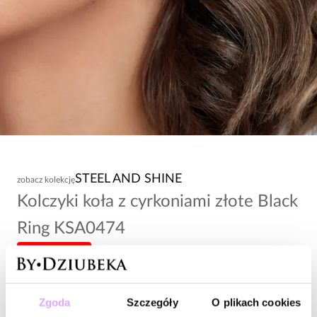
STEEL AND SHINE
zobacz kolekcję
Kolczyki koła z cyrkoniami złote Black
Ring KSA0474
-20% kod: HOT20
224,00 zł
Zgoda
Szczegóły
O plikach cookies
Wysyłka w 1 dzień roboczy