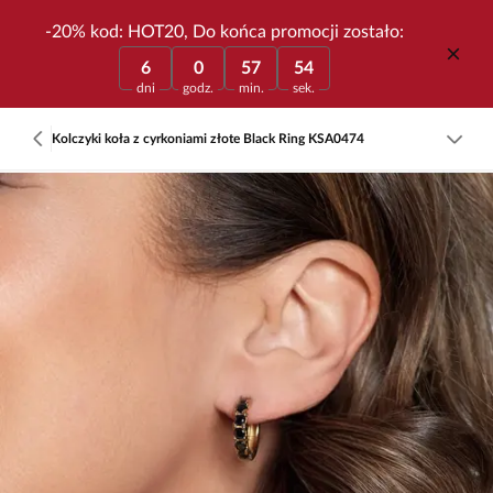
-20% kod: HOT20, Do końca promocji zostało:
6
0
57
54
dni
godz.
min.
sek.
Kolczyki koła z cyrkoniami złote Black Ring KSA0474