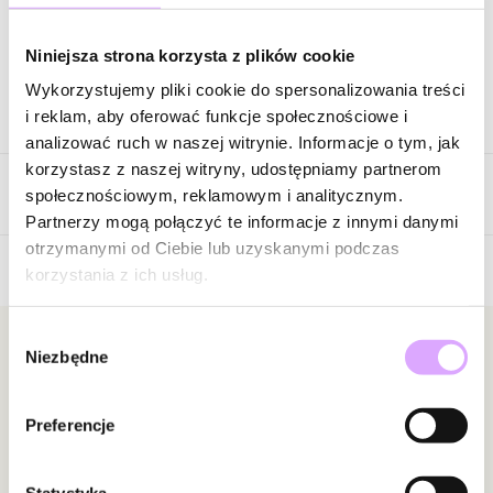
Zapytaj o produkt
Niniejsza strona korzysta z plików cookie
Wykorzystujemy pliki cookie do spersonalizowania treści
Opis produktu
i reklam, aby oferować funkcje społecznościowe i
analizować ruch w naszej witrynie. Informacje o tym, jak
Surowiec: stal szlachetna.
korzystasz z naszej witryny, udostępniamy partnerom
Opinie
Kolor surowca: złoty.
społecznościowym, reklamowym i analitycznym.
Wielkość kolczyków: 2,50 cm x 2,63 cm x 0,40 cm.
Partnerzy mogą połączyć te informacje z innymi danymi
otrzymanymi od Ciebie lub uzyskanymi podczas
Zobacz inne produkty z kolekcji Steel and Shine
korzystania z ich usług.
Brak opinii
Jeszcze nikt nie ocenił tego produktu.
Wybór
Bądź pierwszą osobą, która podzieli się opinią o tym
Newsletter
Niezbędne
zgody
produkcie!
Bądź na bieżąco z nowościami i promocjami!
Powiadomienie
Preferencje
W naszej witrynie opinie mogą dodawać tylko
osoby, które zakupiły produkt.
Dodaj opinię
Statystyka