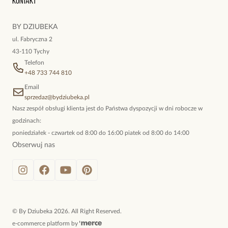
Kontakt
kokieteryjne wisiory, eleganckie broszki. Biżuteria, którą cechuje
niewymuszona elegancja; idealna do pracy, do noszenia na co
BY DZIUBEKA
dzień, ale również na wieczorne wyjścia. To oferta marki By
ul. Fabryczna 2
Dziubeka.
43-110 Tychy
Telefon
+48 733 744 810
Email
sprzedaz@bydziubeka.pl
Nasz zespół obsługi klienta jest do Państwa dyspozycji w dni robocze w
godzinach:
poniedziałek - czwartek od 8:00 do 16:00 piatek od 8:00 do 14:00
Obserwuj nas
©
By Dziubeka
2026
. All Right Reserved.
e-commerce platform by