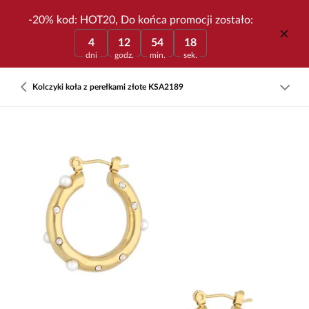
-20% kod: HOT20, Do końca promocji zostało:
4
12
54
18
dni
godz.
min.
sek.
Kolczyki koła z perełkami złote KSA2189