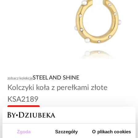
STEEL AND SHINE
zobacz kolekcję
Kolczyki koła z perełkami złote
KSA2189
-20% kod: HOT20
108,00 zł
Zgoda
Szczegóły
O plikach cookies
Wysyłka do 2 dni roboczych