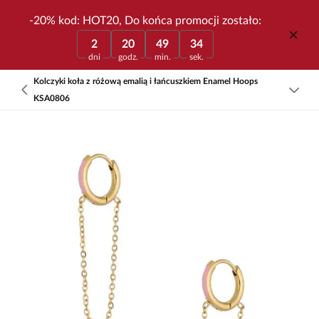
-20% kod: HOT20, Do końca promocji zostało:
2
20
49
34
dni
godz.
min.
sek.
Kolczyki koła z różową emalią i łańcuszkiem Enamel Hoops
KSA0806