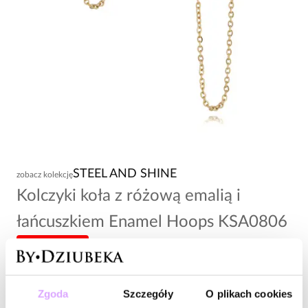
STEEL AND SHINE
zobacz kolekcję
Kolczyki koła z różową emalią i
łańcuszkiem Enamel Hoops KSA0806
-20% kod: HOT20
106,00 zł
Zgoda
Szczegóły
O plikach cookies
Wysyłka w 1 dzień roboczy