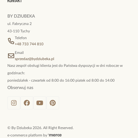
Kontakt
kokieteryjne wisiory, eleganckie broszki. Biżuteria, którą cechuje
niewymuszona elegancja; idealna do pracy, do noszenia na co
BY DZIUBEKA
dzień, ale również na wieczorne wyjścia. To oferta marki By
ul. Fabryczna 2
Dziubeka.
43-110 Tychy
Telefon
+48 733 744 810
Email
sprzedaz@bydziubeka.pl
Nasz zespół obsługi klienta jest do Państwa dyspozycji w dni robocze w
godzinach:
poniedziałek - czwartek od 8:00 do 16:00 piatek od 8:00 do 14:00
Obserwuj nas
©
By Dziubeka
2026
. All Right Reserved.
e-commerce platform by