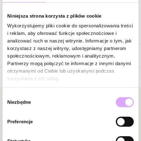
Zapytaj o produkt
Niniejsza strona korzysta z plików cookie
Wykorzystujemy pliki cookie do spersonalizowania treści
Opis produktu
i reklam, aby oferować funkcje społecznościowe i
analizować ruch w naszej witrynie. Informacje o tym, jak
Surowiec: stal szlachetna.
korzystasz z naszej witryny, udostępniamy partnerom
Opinie
Kolor surowca: złoty.
społecznościowym, reklamowym i analitycznym.
Emalia: różowa.
Partnerzy mogą połączyć te informacje z innymi danymi
Wielkość koła: 1,19 cm x 0,20 cm.
otrzymanymi od Ciebie lub uzyskanymi podczas
Długość kolczyków: 4,00 cm.
korzystania z ich usług.
Brak opinii
Zobacz inne produkty z kolekcji Steel and Shine
Jeszcze nikt nie ocenił tego produktu.
Wybór
Bądź pierwszą osobą, która podzieli się opinią o tym
Newsletter
Niezbędne
zgody
produkcie!
Bądź na bieżąco z nowościami i promocjami!
Powiadomienie
Preferencje
W naszej witrynie opinie mogą dodawać tylko
osoby, które zakupiły produkt.
Dodaj opinię
Statystyka