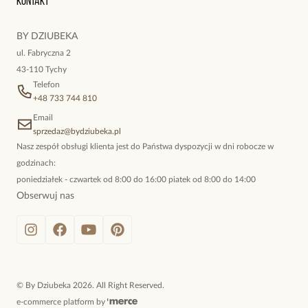
Kontakt
kokieteryjne wisiory, eleganckie broszki. Biżuteria, którą cechuje
niewymuszona elegancja; idealna do pracy, do noszenia na co
BY DZIUBEKA
dzień, ale również na wieczorne wyjścia. To oferta marki By
ul. Fabryczna 2
Dziubeka.
43-110 Tychy
Telefon
+48 733 744 810
Email
sprzedaz@bydziubeka.pl
Nasz zespół obsługi klienta jest do Państwa dyspozycji w dni robocze w
godzinach:
poniedziałek - czwartek od 8:00 do 16:00 piatek od 8:00 do 14:00
Obserwuj nas
©
By Dziubeka
2026
. All Right Reserved.
e-commerce platform by