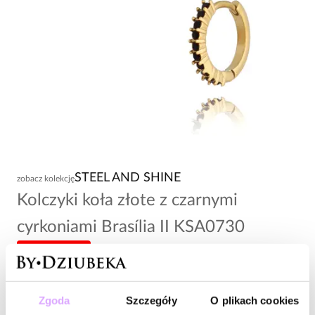
STEEL AND SHINE
zobacz kolekcję
Kolczyki koła złote z czarnymi
cyrkoniami Brasília II KSA0730
-20% kod: HOT20
145,00 zł
Zgoda
Szczegóły
O plikach cookies
Wysyłka do 2 dni roboczych