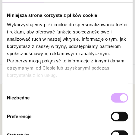
Zapytaj o produkt
Niniejsza strona korzysta z plików cookie
Wykorzystujemy pliki cookie do spersonalizowania treści
Opis produktu
i reklam, aby oferować funkcje społecznościowe i
analizować ruch w naszej witrynie. Informacje o tym, jak
Surowiec: stal szlachetna.
korzystasz z naszej witryny, udostępniamy partnerom
Opinie
Kolor surowca: złoty.
społecznościowym, reklamowym i analitycznym.
Cyrkonie: czarne.
Partnerzy mogą połączyć te informacje z innymi danymi
Rozmiar kolczyka: 1,45 cm x 0,20 cm.
otrzymanymi od Ciebie lub uzyskanymi podczas
korzystania z ich usług.
Brak opinii
Zobacz inne produkty z kolekcji Steel and Shine
Jeszcze nikt nie ocenił tego produktu.
Wybór
Bądź pierwszą osobą, która podzieli się opinią o tym
Newsletter
Niezbędne
zgody
produkcie!
Bądź na bieżąco z nowościami i promocjami!
Powiadomienie
Preferencje
W naszej witrynie opinie mogą dodawać tylko
osoby, które zakupiły produkt.
Dodaj opinię
Statystyka