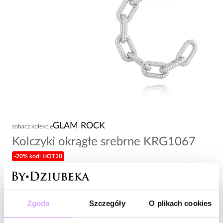
GLAM ROCK
zobacz kolekcję
Kolczyki okrągłe srebrne KRG1067
-20% kod: HOT20
69,00 zł
Wysyłka do 2 dni roboczych
Zgoda
Szczegóły
O plikach cookies
Zapytaj o produkt