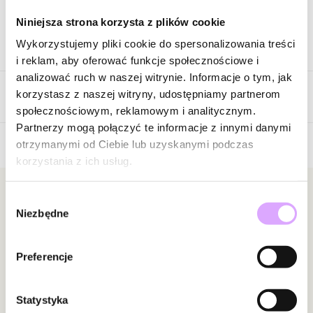
Niniejsza strona korzysta z plików cookie
Wykorzystujemy pliki cookie do spersonalizowania treści
Opis produktu
i reklam, aby oferować funkcje społecznościowe i
analizować ruch w naszej witrynie. Informacje o tym, jak
Surowiec: mosiądz.
korzystasz z naszej witryny, udostępniamy partnerom
Opinie
Kolor surowca: srebrny.
społecznościowym, reklamowym i analitycznym.
Wielkość kolczyków: 3,28 cm x 0,60 cm.
Partnerzy mogą połączyć te informacje z innymi danymi
otrzymanymi od Ciebie lub uzyskanymi podczas
Zobacz inne produkty z kolekcji Glam Rock
korzystania z ich usług.
Brak opinii
Jeszcze nikt nie ocenił tego produktu.
Bądź pierwszą osobą, która podzieli się opinią o tym
Newsletter
Wybór
Niezbędne
produkcie!
zgody
Bądź na bieżąco z nowościami i promocjami!
Powiadomienie
Preferencje
W naszej witrynie opinie mogą dodawać tylko
osoby, które zakupiły produkt.
Dodaj opinię
Statystyka