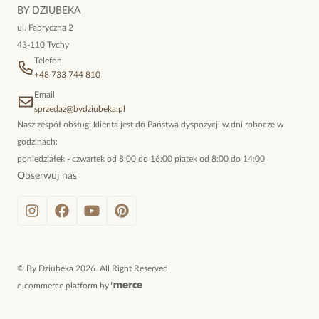
niewymuszona elegancja; idealna do pracy, do noszenia na co
BY DZIUBEKA
dzień, ale również na wieczorne wyjścia. To oferta marki By
ul. Fabryczna 2
Dziubeka.
43-110 Tychy
Telefon
+48 733 744 810
Email
sprzedaz@bydziubeka.pl
Nasz zespół obsługi klienta jest do Państwa dyspozycji w dni robocze w
godzinach:
poniedziałek - czwartek od 8:00 do 16:00 piatek od 8:00 do 14:00
Obserwuj nas
©
By Dziubeka
2026
. All Right Reserved.
e-commerce platform by