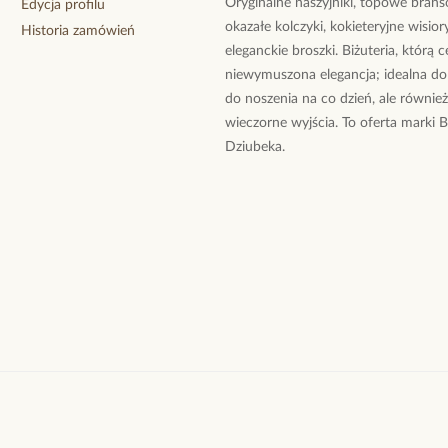
Oryginalne naszyjniki, topowe branso
Edycja profilu
okazałe kolczyki, kokieteryjne wisiory
Historia zamówień
eleganckie broszki. Biżuteria, którą 
niewymuszona elegancja; idealna do
do noszenia na co dzień, ale równie
wieczorne wyjścia. To oferta marki 
Dziubeka.