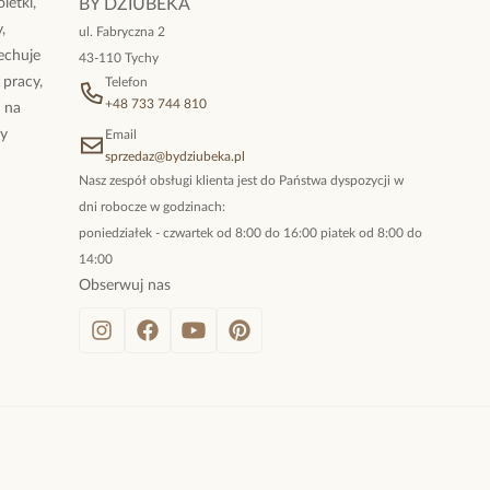
letki,
BY DZIUBEKA
,
ul. Fabryczna 2
cechuje
43-110 Tychy
 pracy,
Telefon
+48 733 744 810
ż na
By
Email
sprzedaz@bydziubeka.pl
Nasz zespół obsługi klienta jest do Państwa dyspozycji w
dni robocze w godzinach:
poniedziałek - czwartek od 8:00 do 16:00 piatek od 8:00 do
14:00
Obserwuj nas