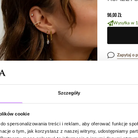
96,00 zł
Wysyłka w 1
Zapytaj o 
Opis produk
Szczegóły
Surowiec: stal s
Opinie
Kolor surowca: z
Wielkość kryszt
 plików cookie
Wielkość kolczy
do spersonalizowania treści i reklam, aby oferować funkcje sp
Brak opinii
Zobacz inne prod
ormacje o tym, jak korzystasz z naszej witryny, udostępniamy p
Jeszcze nikt