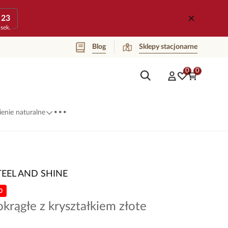
23
sek.
Blog
Sklepy stacjonarne
0
0
...
enie naturalne
TEEL AND SHINE
0
okrągłe z kryształkiem złote
8