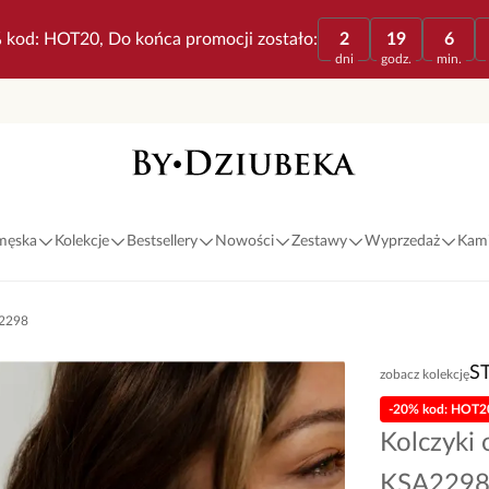
 kod: HOT20, Do końca promocji zostało:
2
19
6
dni
godz.
min.
 męska
Kolekcje
Bestsellery
Nowości
Zestawy
Wyprzedaż
Kami
A2298
S
zobacz kolekcję
-20% kod: HOT2
Kolczyki 
KSA229