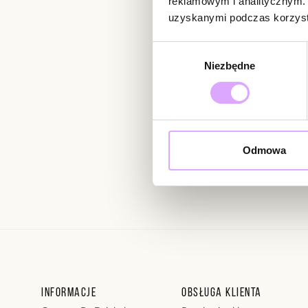
reklamowym i analitycznym. 
uzyskanymi podczas korzysta
Newsletter
Wybór
Niezbędne
zgody
Bądź na bieżąco z nowoś
Odmowa
Wprowadzając i zatwierdzaj
Regulaminie.
Informacje
Obsługa klienta