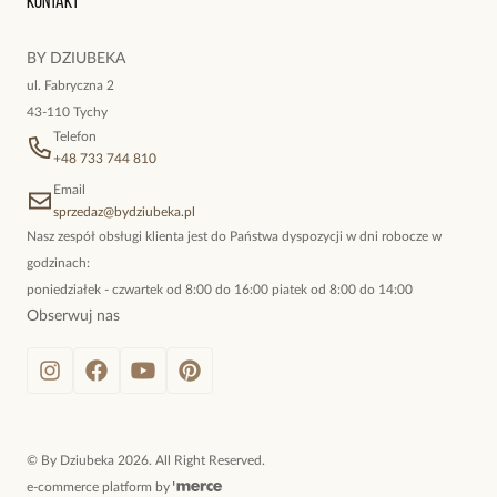
Kontakt
kokieteryjne wisiory, eleganckie broszki. Biżuteria, którą cechuje
niewymuszona elegancja; idealna do pracy, do noszenia na co
BY DZIUBEKA
dzień, ale również na wieczorne wyjścia. To oferta marki By
ul. Fabryczna 2
Dziubeka.
43-110 Tychy
Telefon
+48 733 744 810
Email
sprzedaz@bydziubeka.pl
Nasz zespół obsługi klienta jest do Państwa dyspozycji w dni robocze w
godzinach:
poniedziałek - czwartek od 8:00 do 16:00 piatek od 8:00 do 14:00
Obserwuj nas
©
By Dziubeka
2026
. All Right Reserved.
e-commerce platform by