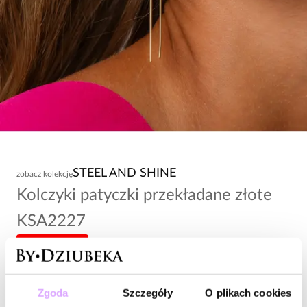
STEEL AND SHINE
zobacz kolekcję
Kolczyki patyczki przekładane złote
KSA2227
-20% kod: HOT20
79,00 zł
Zgoda
Szczegóły
O plikach cookies
Wysyłka w 1 dzień roboczy