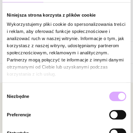
Zapytaj o produkt
Niniejsza strona korzysta z plików cookie
Wykorzystujemy pliki cookie do spersonalizowania treści
Opis produktu
i reklam, aby oferować funkcje społecznościowe i
analizować ruch w naszej witrynie. Informacje o tym, jak
Surowiec: stal szlachetna.
korzystasz z naszej witryny, udostępniamy partnerom
Opinie
Kolor surowca: złoty.
społecznościowym, reklamowym i analitycznym.
Długość kolczyków: 6 cm.
Partnerzy mogą połączyć te informacje z innymi danymi
otrzymanymi od Ciebie lub uzyskanymi podczas
Zobacz inne produkty z kolekcji Steel and Shine
korzystania z ich usług.
Brak opinii
Jeszcze nikt nie ocenił tego produktu.
Wybór
Bądź pierwszą osobą, która podzieli się opinią o tym
Newsletter
Niezbędne
zgody
produkcie!
Bądź na bieżąco z nowościami i promocjami!
Powiadomienie
Preferencje
W naszej witrynie opinie mogą dodawać tylko
osoby, które zakupiły produkt.
Dodaj opinię
Statystyka