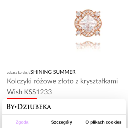
SHINING SUMMER
zobacz kolekcję
Kolczyki różowe złoto z kryształkami
Wish KSS1233
-20% kod: HOT20
91,00 zł
Zgoda
Szczegóły
O plikach cookies
Wysyłka do 2 dni roboczych