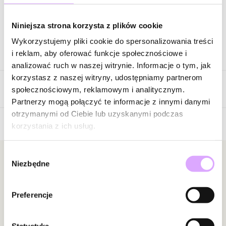
Zapytaj o produkt
Niniejsza strona korzysta z plików cookie
Wykorzystujemy pliki cookie do spersonalizowania treści
Opis produktu
i reklam, aby oferować funkcje społecznościowe i
analizować ruch w naszej witrynie. Informacje o tym, jak
Surowiec: mosiądz.
korzystasz z naszej witryny, udostępniamy partnerom
Opinie
Kolor surowca: różowe złoto.
społecznościowym, reklamowym i analitycznym.
Kolor kryształków: transparentne.
Partnerzy mogą połączyć te informacje z innymi danymi
Wielkość kolczyków: 1,17 cm.
otrzymanymi od Ciebie lub uzyskanymi podczas
Rodzaj zapięcia: wkrętka.
korzystania z ich usług.
5
/
5
Zobacz inne produkty z kolekcji Shinning Summer
Wybór
5
2
Newsletter
Niezbędne
zgody
4
0
3
0
Bądź na bieżąco z nowościami i promocjami!
2
0
Preferencje
1
0
Statystyka