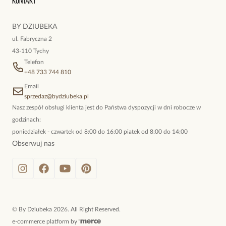
Kontakt
kokieteryjne wisiory, eleganckie broszki. Biżuteria, którą cechuje
niewymuszona elegancja; idealna do pracy, do noszenia na co
BY DZIUBEKA
dzień, ale również na wieczorne wyjścia. To oferta marki By
ul. Fabryczna 2
Dziubeka.
43-110 Tychy
Telefon
+48 733 744 810
Email
sprzedaz@bydziubeka.pl
Nasz zespół obsługi klienta jest do Państwa dyspozycji w dni robocze w
godzinach:
poniedziałek - czwartek od 8:00 do 16:00 piatek od 8:00 do 14:00
Obserwuj nas
©
By Dziubeka
2026
. All Right Reserved.
e-commerce platform by