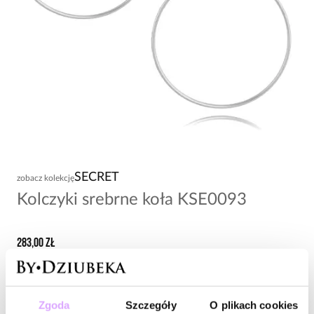
SECRET
zobacz kolekcję
Kolczyki srebrne koła KSE0093
283,00 zł
Wysyłka do 3 dni roboczych
Zapytaj o produkt
Zgoda
Szczegóły
O plikach cookies