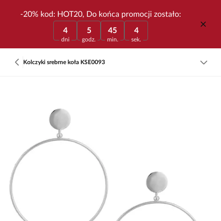
-20% kod: HOT20, Do końca promocji zostało:
4
5
45
4
dni
godz.
min.
sek.
Kolczyki srebrne koła KSE0093