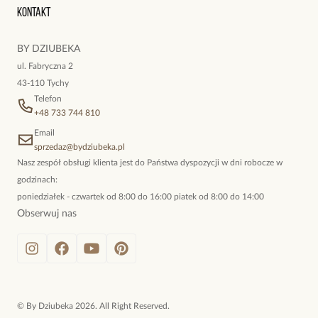
Oryginalne naszyjniki, topowe bransoletki, okazałe kolczyki,
Kontakt
kokieteryjne wisiory, eleganckie broszki. Biżuteria, którą cechuje
niewymuszona elegancja; idealna do pracy, do noszenia na co
BY DZIUBEKA
dzień, ale również na wieczorne wyjścia. To oferta marki By
ul. Fabryczna 2
Dziubeka.
43-110 Tychy
Telefon
+48 733 744 810
Email
sprzedaz@bydziubeka.pl
Nasz zespół obsługi klienta jest do Państwa dyspozycji w dni robocze w
godzinach:
poniedziałek - czwartek od 8:00 do 16:00 piatek od 8:00 do 14:00
Obserwuj nas
©
By Dziubeka
2026
. All Right Reserved.