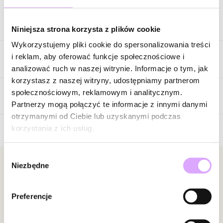
Opis produktu
Niniejsza strona korzysta z plików cookie
Wykorzystujemy pliki cookie do spersonalizowania treści
Kolczyki srebrne koła, wykonane ze srebra próby 925.
i reklam, aby oferować funkcje społecznościowe i
Cechy produktu
Kolor surowca: srebrny
analizować ruch w naszej witrynie. Informacje o tym, jak
Wymiary kolczyka: średnica 4,3 cm, długość 5,7 cm
korzystasz z naszej witryny, udostępniamy partnerom
Kolor metalu
srebrny
społecznościowym, reklamowym i analitycznym.
Waga poniżej 5 g.
Opinie
Partnerzy mogą połączyć te informacje z innymi danymi
otrzymanymi od Ciebie lub uzyskanymi podczas
Zobacz inne produkty z kolekcji Secret
korzystania z ich usług.
Brak opinii
Wybór
Jeszcze nikt nie ocenił tego produktu.
Niezbędne
zgody
Bądź pierwszą osobą, która podzieli się opinią o tym
Newsletter
produkcie!
Bądź na bieżąco z nowościami i promocjami!
Preferencje
Powiadomienie
W naszej witrynie opinie mogą dodawać tylko