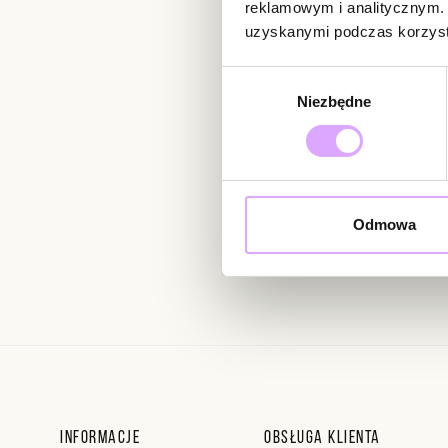
reklamowym i analitycznym. 
uzyskanymi podczas korzysta
Wybór
Newsletter
Niezbędne
zgody
Bądź na bieżąco z nowoś
Odmowa
Wprowadzając i zatwierdzaj
Regulaminie.
Informacje
Obsługa klienta