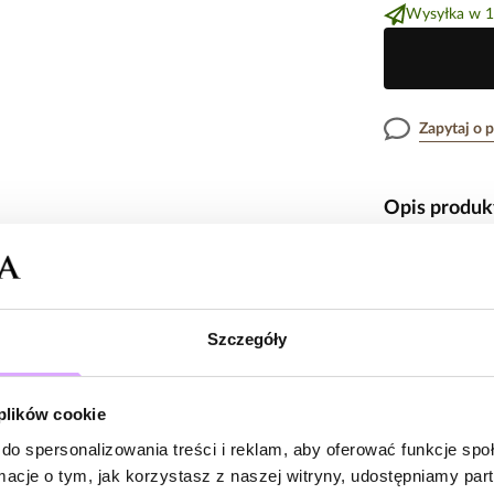
Wysyłka w 1
Zapytaj o 
Opis produk
Surowiec: srebro
Cechy prod
Kolor surowca: 
Wielkość kolczy
Szczegóły
Waga poniżej 5 
Kolor metal
Opinie
Zobacz inne prod
 plików cookie
do spersonalizowania treści i reklam, aby oferować funkcje sp
ormacje o tym, jak korzystasz z naszej witryny, udostępniamy p
Brak opinii