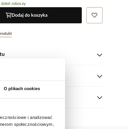
 dzień roboczy
Dodaj do koszyka
produkt
tu
 pr.925.
uktu
srebrny.
ków: 0,70 cm x 2,02 cm.
O plikach cookies
g.
u
srebrny
ukty z kolekcji Secret
ołecznościowe i analizować
artnerom społecznościowym,