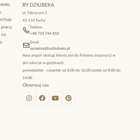
letki,
BY DZIUBEKA
,
ul. Fabryczna 2
cechuje
43-110 Tychy
 pracy,
Telefon
+48 733 744 810
ż na
By
Email
sprzedaz@bydziubeka.pl
Nasz zespół obsługi klienta jest do Państwa dyspozycji w
dni robocze w godzinach:
poniedziałek - czwartek od 8:00 do 16:00 piatek od 8:00 do
14:00
Obserwuj nas