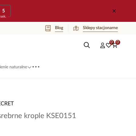
5
sek.
Blog
Sklepy stacjonarne
0
0
...
enie naturalne
ECRET
 srebrne krople KSE0151