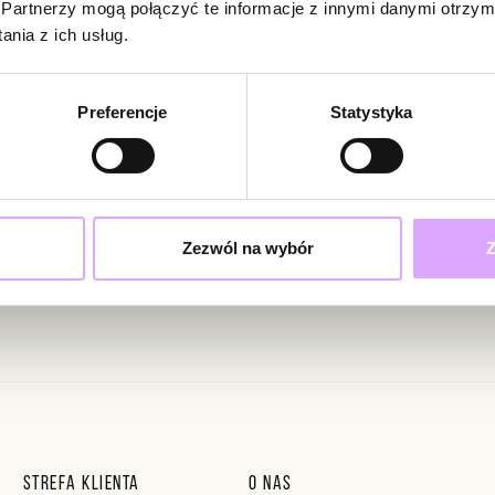
Partnerzy mogą połączyć te informacje z innymi danymi otrzym
Jeszcze nikt
nia z ich usług.
Bądź pierwsz
Powi
W naszej 
Preferencje
Statystyka
zakupiły 
ciami i promocjami!
Zezwól na wybór
Z
ąc swoje dane wyrażasz zgodę na otrzymywanie newslettera na zasadach
Strefa klienta
O nas