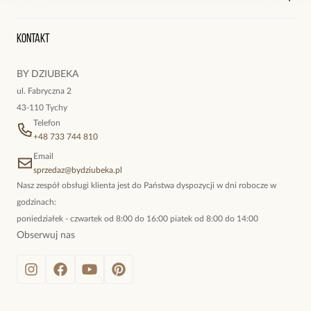
Historia zamówień
Wyśledź swoją paczkę
Oryginalne naszyjniki, topowe bransoletki, okazałe kolczyki,
Kontakt
kokieteryjne wisiory, eleganckie broszki. Biżuteria, którą cechuje
niewymuszona elegancja; idealna do pracy, do noszenia na co
BY DZIUBEKA
dzień, ale również na wieczorne wyjścia. To oferta marki By
ul. Fabryczna 2
Dziubeka.
43-110 Tychy
Telefon
+48 733 744 810
Email
sprzedaz@bydziubeka.pl
Nasz zespół obsługi klienta jest do Państwa dyspozycji w dni robocze w
godzinach:
poniedziałek - czwartek od 8:00 do 16:00 piatek od 8:00 do 14:00
Obserwuj nas