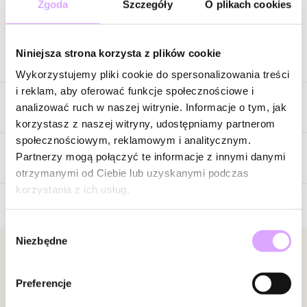
Zgoda
Szczegóły
O plikach cookies
Zapytaj o produkt
Niniejsza strona korzysta z plików cookie
Opis produktu
Wykorzystujemy pliki cookie do spersonalizowania treści
i reklam, aby oferować funkcje społecznościowe i
Klasyczne kolczyki srebrne pozłacane z perłami hodowlanymi,
Cechy produktu
analizować ruch w naszej witrynie. Informacje o tym, jak
wykonane ze srebra próby 925.
korzystasz z naszej witryny, udostępniamy partnerom
Kolor surowca: złoty.
społecznościowym, reklamowym i analitycznym.
Wymiary pereł : 0,7 cm
Kolor metalu
złoty
Partnerzy mogą połączyć te informacje z innymi danymi
Rodzaj mocowania: bigiel angielski.
Opinie
otrzymanymi od Ciebie lub uzyskanymi podczas
korzystania z ich usług.
Waga poniżej 5 g.
5
Zobacz inne produkty z kolekcji Secret
/
5
Wybór
Niezbędne
zgody
5
1
Newsletter
4
0
3
0
Preferencje
Bądź na bieżąco z nowościami i promocjami!
2
0