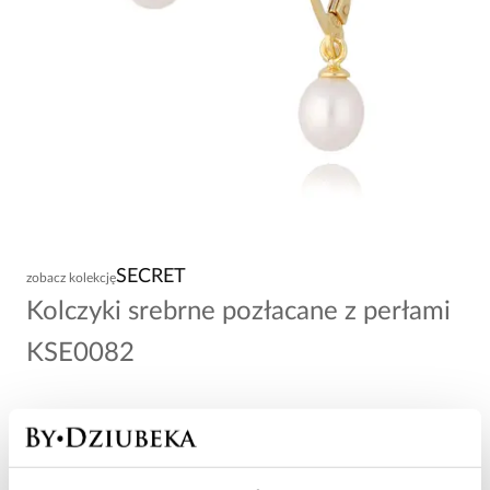
SECRET
zobacz kolekcję
Kolczyki srebrne pozłacane z perłami
KSE0082
229,00 zł
Wysyłka w 1 dzień roboczy