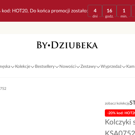
 kod: HOT20, Do końca promocji zostało:
4
16
1
dni
godz.
min.
 męska
Kolekcje
Bestsellery
Nowości
Zestawy
Wyprzedaż
Kami
0752
S
zobacz kolekcję
-20% kod: HOT2
Kolczyki
KSA075