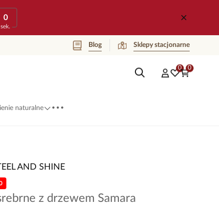
0
sek.
Blog
Sklepy stacjonarne
0
0
...
enie naturalne
TEEL AND SHINE
0
 srebrne z drzewem Samara
2