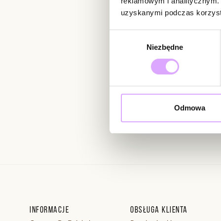
reklamowym i analitycznym. 
uzyskanymi podczas korzysta
Newsletter
Wybór
Niezbędne
zgody
Bądź na bieżąco z nowoś
Odmowa
Wprowadzając i zatwierdzaj
Regulaminie.
Informacje
Obsługa klienta