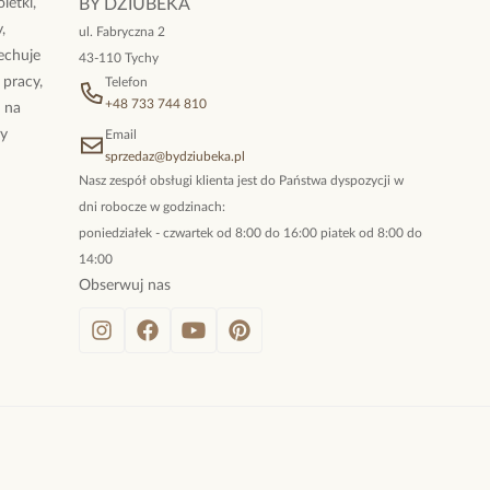
letki,
BY DZIUBEKA
,
ul. Fabryczna 2
cechuje
43-110 Tychy
 pracy,
Telefon
+48 733 744 810
ż na
By
Email
sprzedaz@bydziubeka.pl
Nasz zespół obsługi klienta jest do Państwa dyspozycji w
dni robocze w godzinach:
poniedziałek - czwartek od 8:00 do 16:00 piatek od 8:00 do
14:00
Obserwuj nas