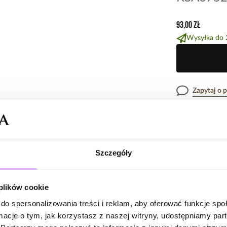
93,00 zł
Wysyłka do 
Zapytaj o 
Opis produk
Szczegóły
Surowiec: stal s
Opinie
Kolor surowca: 
Wielkość kolczy
 plików cookie
Zobacz inne prod
do spersonalizowania treści i reklam, aby oferować funkcje sp
Brak opinii
ormacje o tym, jak korzystasz z naszej witryny, udostępniamy p
Jeszcze nikt