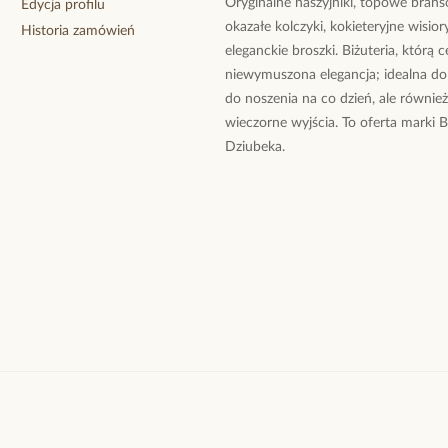
Oryginalne naszyjniki, topowe branso
Edycja profilu
okazałe kolczyki, kokieteryjne wisiory
Historia zamówień
eleganckie broszki. Biżuteria, którą 
niewymuszona elegancja; idealna do
do noszenia na co dzień, ale równie
wieczorne wyjścia. To oferta marki 
Dziubeka.