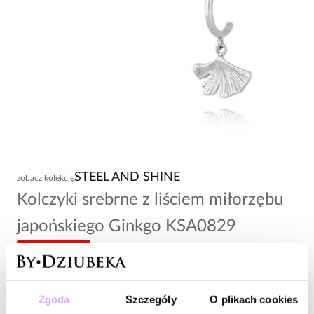
STEEL AND SHINE
zobacz kolekcję
Kolczyki srebrne z liściem miłorzębu
japońskiego Ginkgo KSA0829
-20% kod: HOT20
81,00 zł
Zgoda
Szczegóły
O plikach cookies
Wysyłka do 3 dni roboczych