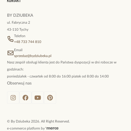
Kontakt
kokieteryjne wisiory, eleganckie broszki. Biżuteria, którą cechuje
niewymuszona elegancja; idealna do pracy, do noszenia na co
BY DZIUBEKA
dzień, ale również na wieczorne wyjścia. To oferta marki By
ul. Fabryczna 2
Dziubeka.
43-110 Tychy
Telefon
+48 733 744 810
Email
sprzedaz@bydziubeka.pl
Nasz zespół obsługi klienta jest do Państwa dyspozycji w dni robocze w
godzinach:
poniedziałek - czwartek od 8:00 do 16:00 piatek od 8:00 do 14:00
Obserwuj nas
©
By Dziubeka
2026
. All Right Reserved.
e-commerce platform by