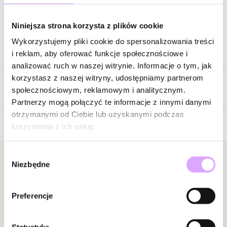
Zapytaj o produkt
Niniejsza strona korzysta z plików cookie
Wykorzystujemy pliki cookie do spersonalizowania treści
Opis produktu
i reklam, aby oferować funkcje społecznościowe i
analizować ruch w naszej witrynie. Informacje o tym, jak
Surowiec: stal szlachetna.
korzystasz z naszej witryny, udostępniamy partnerom
Opinie
Kolor surowca: srebrny.
społecznościowym, reklamowym i analitycznym.
Wielkość liścia: 1,00 cm x 1,30 cm.
Partnerzy mogą połączyć te informacje z innymi danymi
Wielkość kolczyków: 2,20 cm x 1,30 cm.
otrzymanymi od Ciebie lub uzyskanymi podczas
korzystania z ich usług.
Brak opinii
Zobacz inne produkty z kolekcji Steel and Shine
Jeszcze nikt nie ocenił tego produktu.
Wybór
Bądź pierwszą osobą, która podzieli się opinią o tym
Newsletter
Niezbędne
zgody
produkcie!
Bądź na bieżąco z nowościami i promocjami!
Powiadomienie
Preferencje
W naszej witrynie opinie mogą dodawać tylko
osoby, które zakupiły produkt.
Dodaj opinię
Statystyka