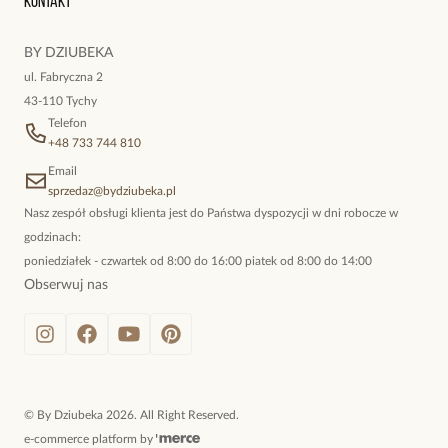
Kontakt
kokieteryjne wisiory, eleganckie broszki. Biżuteria, którą cechuje
niewymuszona elegancja; idealna do pracy, do noszenia na co
BY DZIUBEKA
dzień, ale również na wieczorne wyjścia. To oferta marki By
ul. Fabryczna 2
Dziubeka.
43-110 Tychy
Telefon
+48 733 744 810
Email
sprzedaz@bydziubeka.pl
Nasz zespół obsługi klienta jest do Państwa dyspozycji w dni robocze w
godzinach:
poniedziałek - czwartek od 8:00 do 16:00 piatek od 8:00 do 14:00
Obserwuj nas
©
By Dziubeka
2026
. All Right Reserved.
e-commerce platform by