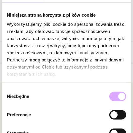
Zapytaj o produkt
Niniejsza strona korzysta z plików cookie
Wykorzystujemy pliki cookie do spersonalizowania treści
Opis produktu
i reklam, aby oferować funkcje społecznościowe i
analizować ruch w naszej witrynie. Informacje o tym, jak
Surowiec: stal szlachetna.
korzystasz z naszej witryny, udostępniamy partnerom
Opinie
Kolor surowca: srebrny.
społecznościowym, reklamowym i analitycznym.
Wielkość kolczyków: 3,00 cm x 1,58 cm.
Partnerzy mogą połączyć te informacje z innymi danymi
otrzymanymi od Ciebie lub uzyskanymi podczas
Zobacz inne produkty z kolekcji Steel and Shine
korzystania z ich usług.
Brak opinii
Jeszcze nikt nie ocenił tego produktu.
Wybór
Bądź pierwszą osobą, która podzieli się opinią o tym
Newsletter
Niezbędne
zgody
produkcie!
Bądź na bieżąco z nowościami i promocjami!
Powiadomienie
Preferencje
W naszej witrynie opinie mogą dodawać tylko
osoby, które zakupiły produkt.
Dodaj opinię
Statystyka