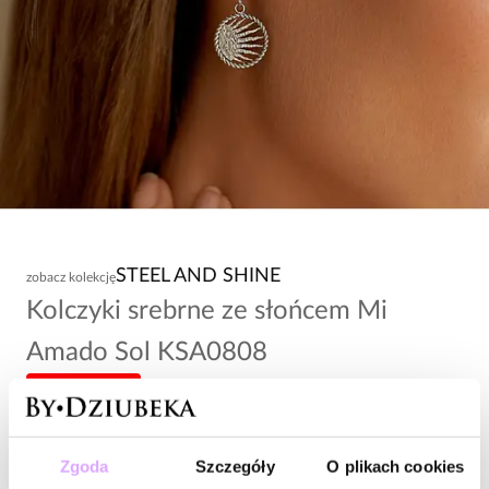
STEEL AND SHINE
zobacz kolekcję
Kolczyki srebrne ze słońcem Mi
Amado Sol KSA0808
-20% kod: HOT20
121,00 zł
Zgoda
Szczegóły
O plikach cookies
Wysyłka do 2 dni roboczych