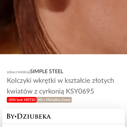
SIMPLE STEEL
zobacz kolekcję
Kolczyki wkrętki w kształcie złotych
kwiatów z cyrkonią KSY0695
-20% kod: HOT20
BD x Michalina Sosna
54,00 zł
Wysyłka do 2 dni roboczych