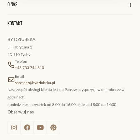
Kontakt
Edycja profilu
O nas
Reklamacje i zwroty
Historia zamówień
Wyśledź swoją paczkę
Oryginalne naszyjniki, topowe bransoletki, okazałe kolczyki,
Kontakt
kokieteryjne wisiory, eleganckie broszki. Biżuteria, którą cechuje
niewymuszona elegancja; idealna do pracy, do noszenia na co
BY DZIUBEKA
dzień, ale również na wieczorne wyjścia. To oferta marki By
ul. Fabryczna 2
Dziubeka.
43-110 Tychy
Telefon
+48 733 744 810
Email
sprzedaz@bydziubeka.pl
Nasz zespół obsługi klienta jest do Państwa dyspozycji w dni robocze w
godzinach:
poniedziałek - czwartek od 8:00 do 16:00 piatek od 8:00 do 14:00
Obserwuj nas