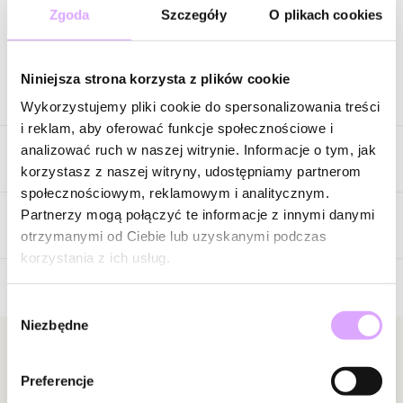
Zgoda
Szczegóły
O plikach cookies
Zapytaj o produkt
Niniejsza strona korzysta z plików cookie
Opis produktu
Wykorzystujemy pliki cookie do spersonalizowania treści
i reklam, aby oferować funkcje społecznościowe i
Delikatny blask w ciepłym, złotym wydaniu. Te kolczyki wkrętki
analizować ruch w naszej witrynie. Informacje o tym, jak
Cechy produktu
w formie drobnych kwiatów łączą minimalistyczną elegancję z
korzystasz z naszej witryny, udostępniamy partnerom
subtelnym połyskiem. Gładkie, złote płatki pięknie odbijają
społecznościowym, reklamowym i analitycznym.
światło, a centralnie osadzona cyrkonia dodaje całości
Kolor metalu
złoty
Partnerzy mogą połączyć te informacje z innymi danymi
wyrafinowanego, ale nienachalnego akcentu.
Opinie
otrzymanymi od Ciebie lub uzyskanymi podczas
korzystania z ich usług.
Ich lekka, wygodna forma sprawia, że są idealne do noszenia
przez cały dzień – praktyczne, a jednocześnie stylowe. Doskonale
Wybór
układają się na uchu, podkreślając rysy twarzy i dodając jej ciepła
Brak opinii
Niezbędne
zgody
oraz świeżości. To biżuteria, która nie dominuje stylizacji, ale
Jeszcze nikt nie ocenił tego produktu.
subtelnie ją dopełnia.
Bądź pierwszą osobą, która podzieli się opinią o tym
Newsletter
produkcie!
Preferencje
Bądź na bieżąco z nowościami i promocjami!
Świetnie sprawdzą się zarówno w codziennych zestawach – z