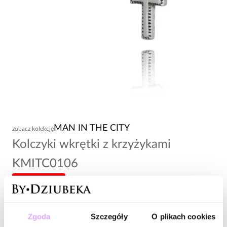
MAN IN THE CITY
zobacz kolekcję
Kolczyki wkrętki z krzyżykami
KMITC0106
-20% kod: HOT20
64,00 zł
Zgoda
Szczegóły
O plikach cookies
Wysyłka do 3 dni roboczych