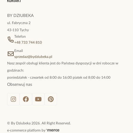
Kontakt
kokieteryjne wisiory, eleganckie broszki. Biżuteria, którą cechuje
niewymuszona elegancja; idealna do pracy, do noszenia na co
BY DZIUBEKA
dzień, ale również na wieczorne wyjścia. To oferta marki By
ul. Fabryczna 2
Dziubeka.
43-110 Tychy
Telefon
+48 733 744 810
Email
sprzedaz@bydziubeka.pl
Nasz zespół obsługi klienta jest do Państwa dyspozycji w dni robocze w
godzinach:
poniedziałek - czwartek od 8:00 do 16:00 piatek od 8:00 do 14:00
Obserwuj nas
©
By Dziubeka
2026
. All Right Reserved.
e-commerce platform by