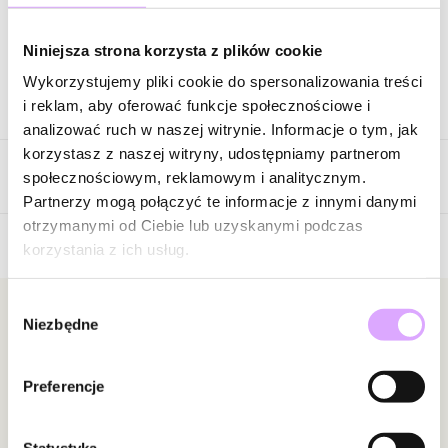
Zapytaj o produkt
Niniejsza strona korzysta z plików cookie
Wykorzystujemy pliki cookie do spersonalizowania treści
Opis produktu
i reklam, aby oferować funkcje społecznościowe i
analizować ruch w naszej witrynie. Informacje o tym, jak
Surowiec: stal szlachetna.
korzystasz z naszej witryny, udostępniamy partnerom
Opinie
Kolor surowca: srebrny.
społecznościowym, reklamowym i analitycznym.
Wielkość kolczyków: 1,02 cm x 1,70 cm.
Partnerzy mogą połączyć te informacje z innymi danymi
otrzymanymi od Ciebie lub uzyskanymi podczas
Zobacz inne produkty z kolekcji Man In The City
korzystania z ich usług.
Brak opinii
Jeszcze nikt nie ocenił tego produktu.
Wybór
Bądź pierwszą osobą, która podzieli się opinią o tym
Newsletter
Niezbędne
zgody
produkcie!
Bądź na bieżąco z nowościami i promocjami!
Powiadomienie
Preferencje
W naszej witrynie opinie mogą dodawać tylko
osoby, które zakupiły produkt.
Dodaj opinię
Statystyka