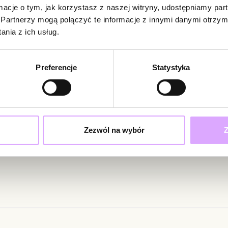
ormacje o tym, jak korzystasz z naszej witryny, udostępniamy p
pięknie wysmukla
Partnerzy mogą połączyć te informacje z innymi danymi otrzym
Brak opinii
nia z ich usług.
Srebrne wykończ
Jeszcze nikt
doskonale wpisuj
Bądź pierwsz
wieczorowe zes
Preferencje
Statystyka
Powi
W naszej 
Lekka konstrukcj
zakupiły 
ciami i promocjami!
wyrazistego poł
Eleganckie, pona
Zezwól na wybór
Z
nowoczesnego bl
ąc swoje dane wyrażasz zgodę na otrzymywanie newslettera na zasadach
Surowiec: mosią
Sztyft: stal szla
Kolor surowca: 
Wielkość kolczy
Zobacz inne pro