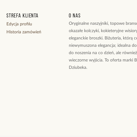
Strefa klienta
O nas
Oryginalne naszyjniki, topowe branso
Edycja profilu
okazałe kolczyki, kokieteryjne wisiory
Historia zamówień
eleganckie broszki. Biżuteria, którą 
niewymuszona elegancja; idealna do
do noszenia na co dzień, ale równie
wieczorne wyjścia. To oferta marki 
Dziubeka.