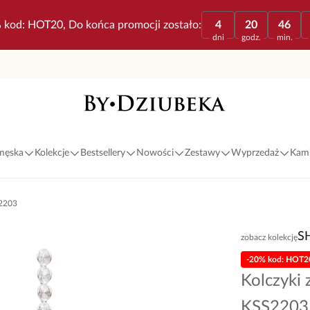
 kod: HOT20, Do końca promocji zostało:
4
20
46
dni
godz.
min.
 męska
Kolekcje
Bestsellery
Nowości
Zestawy
Wyprzedaż
Kami
S2203
S
zobacz kolekcję
-20% kod: HOT2
Kolczyki 
KSS2203