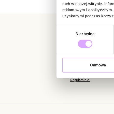
ruch w naszej witrynie. Inf
reklamowym i analitycznym. 
uzyskanymi podczas korzysta
Wybór
Niezbędne
zgody
Newsletter
Bądź na bieżąco z nowoś
Odmowa
Wprowadzając i zatwierdzaj
Regulaminie.