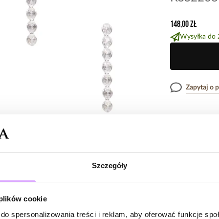
148,00 zł
Wysyłka do 
Zapytaj o 
Opis produk
Nowoczesne, świe
Cechy prod
linia lśniących 
Szczegóły
bardzo efektow
Kryształki
Każdy kamień sub
Opinie
 plików cookie
Kolor metal
wielowymiarowy b
do spersonalizowania treści i reklam, aby oferować funkcje sp
nadaje kolczyko