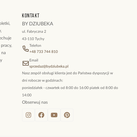
Kontakt
letki,
BY DZIUBEKA
,
ul. Fabryczna 2
cechuje
43-110 Tychy
 pracy,
Telefon
+48 733 744 810
ż na
By
Email
sprzedaz@bydziubeka.pl
Nasz zespół obsługi klienta jest do Państwa dyspozycji w
dni robocze w godzinach:
poniedziałek - czwartek od 8:00 do 16:00 piatek od 8:00 do
14:00
Obserwuj nas