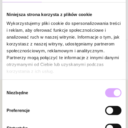
Zapytaj o produkt
Niniejsza strona korzysta z plików cookie
Wykorzystujemy pliki cookie do spersonalizowania treści
Opis produktu
i reklam, aby oferować funkcje społecznościowe i
analizować ruch w naszej witrynie. Informacje o tym, jak
Surowiec: stal szlachetna.
korzystasz z naszej witryny, udostępniamy partnerom
Opinie
Kolor surowca: złoty.
społecznościowym, reklamowym i analitycznym.
Cyrkonie: żółte
Partnerzy mogą połączyć te informacje z innymi danymi
Wielkość kolczyka: 0,37 cm.
otrzymanymi od Ciebie lub uzyskanymi podczas
korzystania z ich usług.
5
Zobacz inne produkty z kolekcji Steel and Shine
/
5
Wybór
5
1
Newsletter
Niezbędne
zgody
4
0
3
0
Bądź na bieżąco z nowościami i promocjami!
2
0
Preferencje
1
0
Statystyka