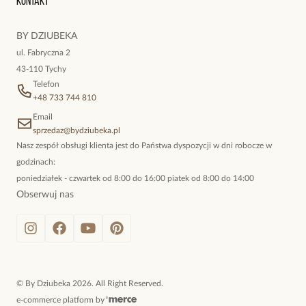
Kontakt
kokieteryjne wisiory, eleganckie broszki. Biżuteria, którą cechuje
niewymuszona elegancja; idealna do pracy, do noszenia na co
BY DZIUBEKA
dzień, ale również na wieczorne wyjścia. To oferta marki By
ul. Fabryczna 2
Dziubeka.
43-110 Tychy
Telefon
+48 733 744 810
Email
sprzedaz@bydziubeka.pl
Nasz zespół obsługi klienta jest do Państwa dyspozycji w dni robocze w
godzinach:
poniedziałek - czwartek od 8:00 do 16:00 piatek od 8:00 do 14:00
Obserwuj nas
©
By Dziubeka
2026
. All Right Reserved.
e-commerce platform by