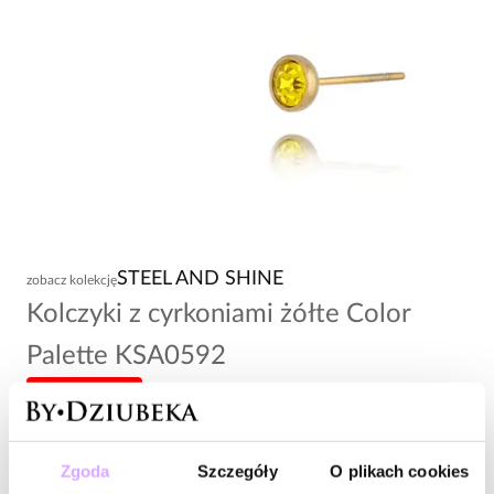
STEEL AND SHINE
zobacz kolekcję
Kolczyki z cyrkoniami żółte Color
Palette KSA0592
-20% kod: HOT20
54,00 zł
Zgoda
Szczegóły
O plikach cookies
Wysyłka w 1 dzień roboczy