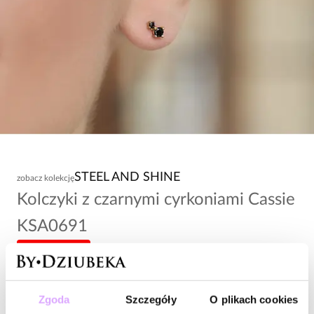
STEEL AND SHINE
zobacz kolekcję
Kolczyki z czarnymi cyrkoniami Cassie
KSA0691
-20% kod: HOT20
89,00 zł
Zgoda
Szczegóły
O plikach cookies
Wysyłka w 1 dzień roboczy