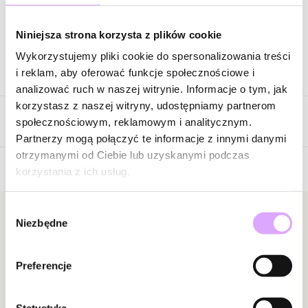
Zapytaj o produkt
Niniejsza strona korzysta z plików cookie
Wykorzystujemy pliki cookie do spersonalizowania treści
Opis produktu
i reklam, aby oferować funkcje społecznościowe i
analizować ruch w naszej witrynie. Informacje o tym, jak
Surowiec: stal szlachetna.
korzystasz z naszej witryny, udostępniamy partnerom
Opinie
Kolor surowca: złoty.
społecznościowym, reklamowym i analitycznym.
Cyrkonie: czarne.
Partnerzy mogą połączyć te informacje z innymi danymi
Wielkość kolczyków: 0,46 cm x 0,71 cm.
otrzymanymi od Ciebie lub uzyskanymi podczas
korzystania z ich usług.
5
Zobacz inne produkty z kolekcji Steel and Shine
/
5
Wybór
5
1
Newsletter
Niezbędne
zgody
4
0
3
0
Bądź na bieżąco z nowościami i promocjami!
2
0
Preferencje
1
0
Statystyka