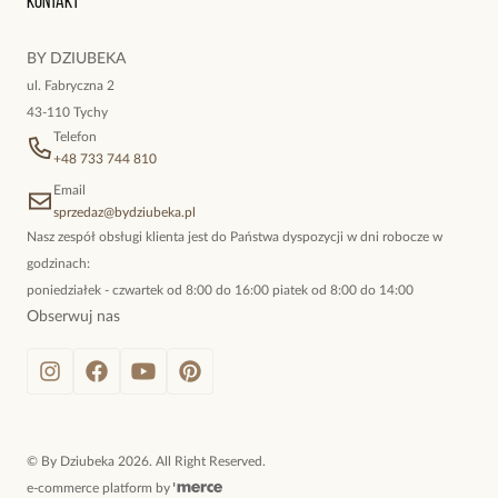
Kontakt
kokieteryjne wisiory, eleganckie broszki. Biżuteria, którą cechuje
niewymuszona elegancja; idealna do pracy, do noszenia na co
BY DZIUBEKA
dzień, ale również na wieczorne wyjścia. To oferta marki By
ul. Fabryczna 2
Dziubeka.
43-110 Tychy
Telefon
+48 733 744 810
Email
sprzedaz@bydziubeka.pl
Nasz zespół obsługi klienta jest do Państwa dyspozycji w dni robocze w
godzinach:
poniedziałek - czwartek od 8:00 do 16:00 piatek od 8:00 do 14:00
Obserwuj nas
©
By Dziubeka
2026
. All Right Reserved.
e-commerce platform by