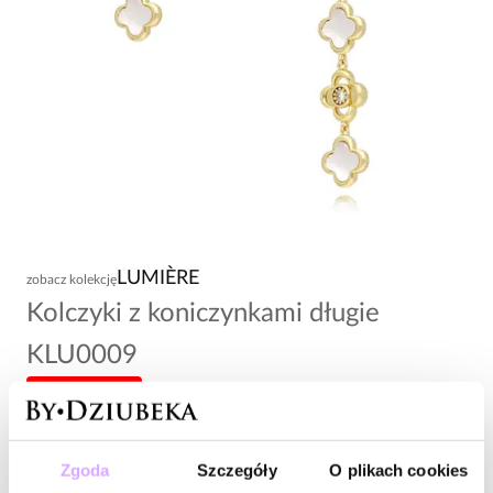
LUMIÈRE
zobacz kolekcję
Kolczyki z koniczynkami długie
KLU0009
-20% kod: HOT20
96,00 zł
Zgoda
Szczegóły
O plikach cookies
Wysyłka w 1 dzień roboczy