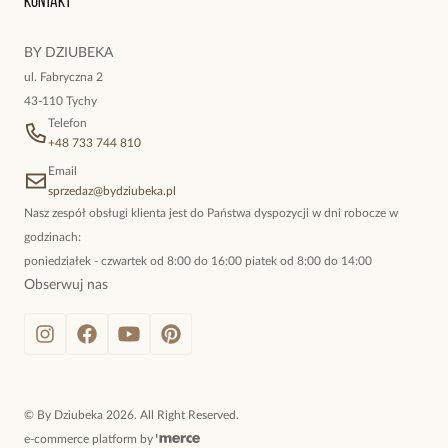
Kontakt
kokieteryjne wisiory, eleganckie broszki. Biżuteria, którą cechuje
niewymuszona elegancja; idealna do pracy, do noszenia na co
BY DZIUBEKA
dzień, ale również na wieczorne wyjścia. To oferta marki By
ul. Fabryczna 2
Dziubeka.
43-110 Tychy
Telefon
+48 733 744 810
Email
sprzedaz@bydziubeka.pl
Nasz zespół obsługi klienta jest do Państwa dyspozycji w dni robocze w
godzinach:
poniedziałek - czwartek od 8:00 do 16:00 piatek od 8:00 do 14:00
Obserwuj nas
©
By Dziubeka
2026
. All Right Reserved.
e-commerce platform by