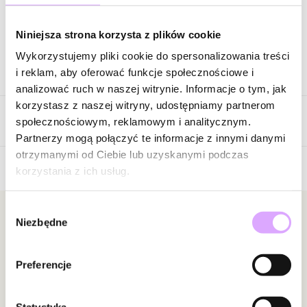
Zapytaj o produkt
Niniejsza strona korzysta z plików cookie
Wykorzystujemy pliki cookie do spersonalizowania treści
Opis produktu
i reklam, aby oferować funkcje społecznościowe i
analizować ruch w naszej witrynie. Informacje o tym, jak
Surowiec: mosiądz.
korzystasz z naszej witryny, udostępniamy partnerom
Opinie
Kolor surowca: złoty.
społecznościowym, reklamowym i analitycznym.
Elementy: cyrkonie, masa perłowa.
Partnerzy mogą połączyć te informacje z innymi danymi
Wielkość kolczyków: 0,94 cm x 5,58 cm.
otrzymanymi od Ciebie lub uzyskanymi podczas
korzystania z ich usług.
Brak opinii
Zobacz inne produkty z kolekcji Lumiere
Jeszcze nikt nie ocenił tego produktu.
Wybór
Bądź pierwszą osobą, która podzieli się opinią o tym
Newsletter
Niezbędne
zgody
produkcie!
Bądź na bieżąco z nowościami i promocjami!
Powiadomienie
Preferencje
W naszej witrynie opinie mogą dodawać tylko
osoby, które zakupiły produkt.
Dodaj opinię
Statystyka