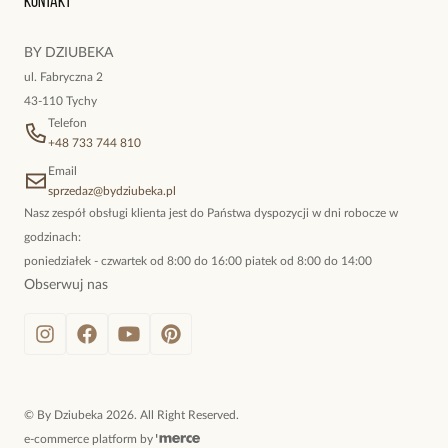
Kontakt
kokieteryjne wisiory, eleganckie broszki. Biżuteria, którą cechuje
niewymuszona elegancja; idealna do pracy, do noszenia na co
BY DZIUBEKA
dzień, ale również na wieczorne wyjścia. To oferta marki By
ul. Fabryczna 2
Dziubeka.
43-110 Tychy
Telefon
+48 733 744 810
Email
sprzedaz@bydziubeka.pl
Nasz zespół obsługi klienta jest do Państwa dyspozycji w dni robocze w
godzinach:
poniedziałek - czwartek od 8:00 do 16:00 piatek od 8:00 do 14:00
Obserwuj nas
©
By Dziubeka
2026
. All Right Reserved.
e-commerce platform by