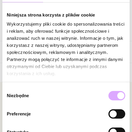
Zapytaj o produkt
Niniejsza strona korzysta z plików cookie
Wykorzystujemy pliki cookie do spersonalizowania treści
Opis produktu
i reklam, aby oferować funkcje społecznościowe i
analizować ruch w naszej witrynie. Informacje o tym, jak
Surowiec: mosiądz.
korzystasz z naszej witryny, udostępniamy partnerom
Opinie
Kolor surowca: złoty.
społecznościowym, reklamowym i analitycznym.
Elementy: kryształki transparentne.
Partnerzy mogą połączyć te informacje z innymi danymi
Wielkość kolczyków: 2,22 cm x 4,30 cm.
otrzymanymi od Ciebie lub uzyskanymi podczas
korzystania z ich usług.
Brak opinii
Zobacz inne produkty z kolekcji Lumiere
Jeszcze nikt nie ocenił tego produktu.
Wybór
Bądź pierwszą osobą, która podzieli się opinią o tym
Newsletter
Niezbędne
zgody
produkcie!
Bądź na bieżąco z nowościami i promocjami!
Powiadomienie
Preferencje
W naszej witrynie opinie mogą dodawać tylko
osoby, które zakupiły produkt.
Dodaj opinię
Statystyka