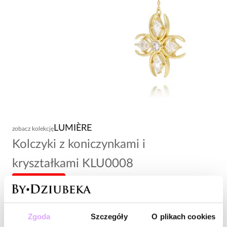
LUMIÈRE
zobacz kolekcję
Kolczyki z koniczynkami i
kryształkami KLU0008
-20% kod: HOT20
74,00 zł
Zgoda
Szczegóły
O plikach cookies
Wysyłka do 2 dni roboczych