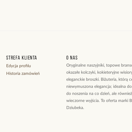
Strefa klienta
O nas
Oryginalne naszyjniki, topowe branso
Edycja profilu
okazałe kolczyki, kokieteryjne wisiory
Historia zamówień
eleganckie broszki. Biżuteria, którą 
niewymuszona elegancja; idealna do
do noszenia na co dzień, ale równie
wieczorne wyjścia. To oferta marki 
Dziubeka.