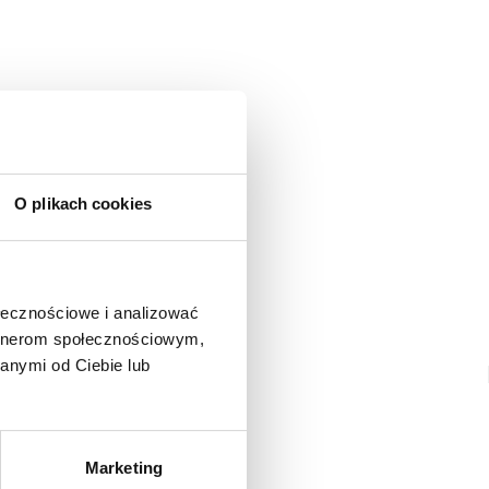
3
0
2
0
1
0
ienie
ynie opinie mogą dodawać tylko osoby, które zakupiły
j opinię
O plikach cookies
.
Data dodania:
23.02.2023
5
ołecznościowe i analizować
artnerom społecznościowym,
anymi od Ciebie lub
elne, kobiece, cudne. Na plus system zakładania, mam
nigdy nie zgubię
Marketing