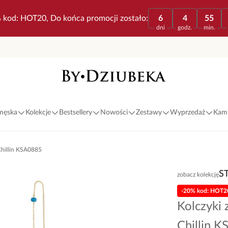
 kod: HOT20, Do końca promocji zostało:
6
4
55
dni
godz.
min.
 męska
Kolekcje
Bestsellery
Nowości
Zestawy
Wyprzedaż
Kami
 Chillin KSA0885
S
zobacz kolekcję
-20% kod: HOT2
Kolczyki 
Chillin 