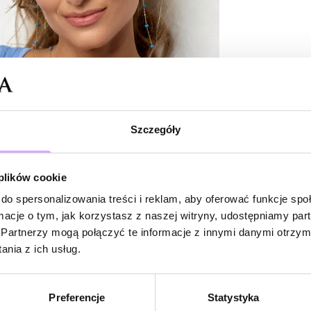
Powiadom
W naszej witr
produkt.
Doda
Szczegóły
Katarzyna
Ć
 plików cookie
do spersonalizowania treści i reklam, aby oferować funkcje sp
ormacje o tym, jak korzystasz z naszej witryny, udostępniamy p
Partnerzy mogą połączyć te informacje z innymi danymi otrzym
Bardzo subt
nia z ich usług.
pewność że 
Preferencje
Statystyka