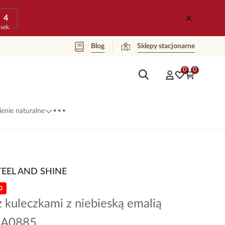
4
sek.
Blog
Sklepy stacjonarne
0
0
...
enie naturalne
TEEL AND SHINE
0
z kuleczkami z niebieską emalią
KSA0885