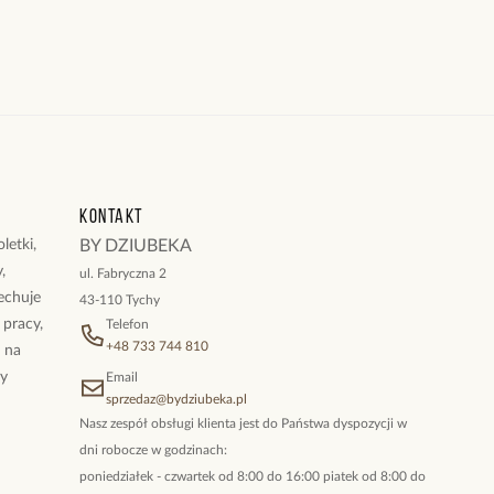
Kontakt
letki,
BY DZIUBEKA
,
ul. Fabryczna 2
cechuje
43-110 Tychy
 pracy,
Telefon
+48 733 744 810
ż na
By
Email
sprzedaz@bydziubeka.pl
Nasz zespół obsługi klienta jest do Państwa dyspozycji w
dni robocze w godzinach:
poniedziałek - czwartek od 8:00 do 16:00 piatek od 8:00 do