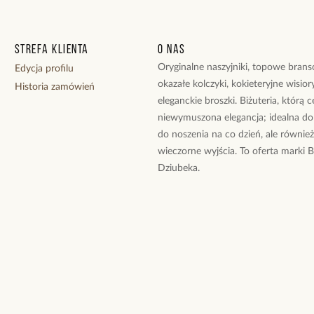
Strefa klienta
O nas
Oryginalne naszyjniki, topowe branso
Edycja profilu
okazałe kolczyki, kokieteryjne wisiory
Historia zamówień
eleganckie broszki. Biżuteria, którą 
niewymuszona elegancja; idealna do
do noszenia na co dzień, ale równie
wieczorne wyjścia. To oferta marki 
Dziubeka.