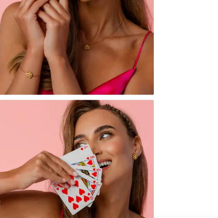
Powi
W naszej 
zakupiły 