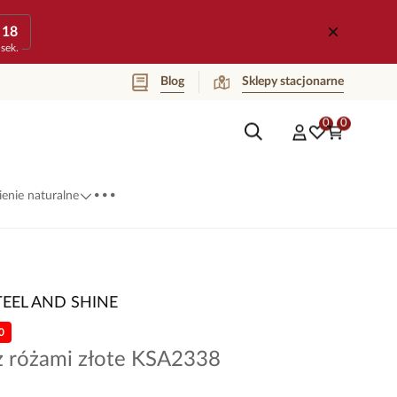
18
sek.
Blog
Sklepy stacjonarne
0
0
...
enie naturalne
TEEL AND SHINE
0
 z różami złote KSA2338