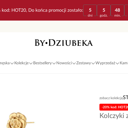
 kod: HOT20, Do końca promocji zostało:
5
5
48
dni
godz.
min.
 męska
Kolekcje
Bestsellery
Nowości
Zestawy
Wyprzedaż
Kami
S
zobacz kolekcję
-20% kod: HOT2
Kolczyki