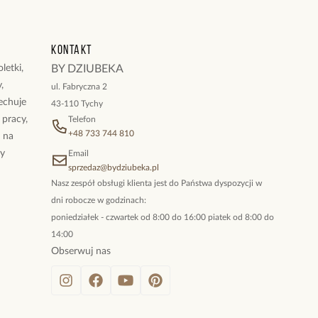
Kontakt
letki,
BY DZIUBEKA
,
ul. Fabryczna 2
cechuje
43-110 Tychy
 pracy,
Telefon
+48 733 744 810
ż na
By
Email
sprzedaz@bydziubeka.pl
Nasz zespół obsługi klienta jest do Państwa dyspozycji w
dni robocze w godzinach:
poniedziałek - czwartek od 8:00 do 16:00 piatek od 8:00 do
14:00
Obserwuj nas