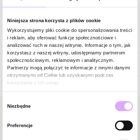
Wysyłka w 1 dzień roboczy
Zapytaj o produkt
Niniejsza strona korzysta z plików cookie
Wykorzystujemy pliki cookie do spersonalizowania treści
i reklam, aby oferować funkcje społecznościowe i
Opis produktu
analizować ruch w naszej witrynie. Informacje o tym, jak
korzystasz z naszej witryny, udostępniamy partnerom
Surowiec: mosiądz.
społecznościowym, reklamowym i analitycznym.
Opinie
Kolor surowca: złoty.
Partnerzy mogą połączyć te informacje z innymi danymi
Tkanina: satyna.
otrzymanymi od Ciebie lub uzyskanymi podczas
Kolor tkaniny: zielony.
korzystania z ich usług.
Wielkość kolczyków: 3,80 cm x 7,40 cm.
Brak opinii
Wybór
Zobacz inne produkty z kolekcji Blossom
Jeszcze nikt nie ocenił tego produktu.
Niezbędne
zgody
Bądź pierwszą osobą, która podzieli się opinią o tym
Newsletter
produkcie!
Bądź na bieżąco z nowościami i promocjami!
Preferencje
Powiadomienie
W naszej witrynie opinie mogą dodawać tylko