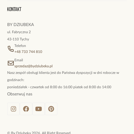
Oryginalne naszyjniki, topowe bransoletki, okazałe kolczyki,
Kontakt
kokieteryjne wisiory, eleganckie broszki. Biżuteria, którą cechuje
niewymuszona elegancja; idealna do pracy, do noszenia na co
BY DZIUBEKA
dzień, ale również na wieczorne wyjścia. To oferta marki By
ul. Fabryczna 2
Dziubeka.
43-110 Tychy
Telefon
+48 733 744 810
Email
sprzedaz@bydziubeka.pl
Nasz zespół obsługi klienta jest do Państwa dyspozycji w dni robocze w
godzinach:
poniedziałek - czwartek od 8:00 do 16:00 piatek od 8:00 do 14:00
Obserwuj nas
©
By Dziubeka
2026
. All Right Reserved.