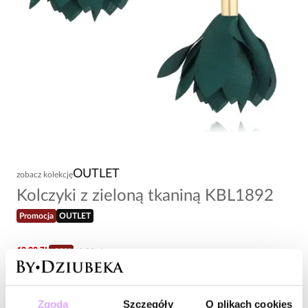
OUTLET
zobacz kolekcję
Kolczyki z zieloną tkaniną KBL1892
Promocja
OUTLET
13,80 zł
-
80
%
69,00 zł
Najniższa cena w okresie 30 dni przed obniżką:
27,60 zł
-
50
%
Cena regularna
:
69,00 zł
-
80
%
Zgoda
Szczegóły
O plikach cookies