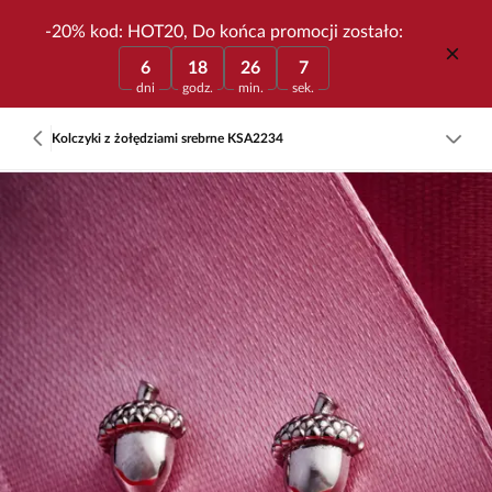
-20% kod: HOT20, Do końca promocji zostało:
6
18
26
7
dni
godz.
min.
sek.
Kolczyki z żołędziami srebrne KSA2234