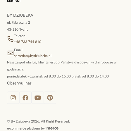
Kontakt
kokieteryjne wisiory, eleganckie broszki. Biżuteria, którą cechuje
niewymuszona elegancja; idealna do pracy, do noszenia na co
BY DZIUBEKA
dzień, ale również na wieczorne wyjścia. To oferta marki By
ul. Fabryczna 2
Dziubeka.
43-110 Tychy
Telefon
+48 733 744 810
Email
sprzedaz@bydziubeka.pl
Nasz zespół obsługi klienta jest do Państwa dyspozycji w dni robocze w
godzinach:
poniedziałek - czwartek od 8:00 do 16:00 piatek od 8:00 do 14:00
Obserwuj nas
©
By Dziubeka
2026
. All Right Reserved.
e-commerce platform by