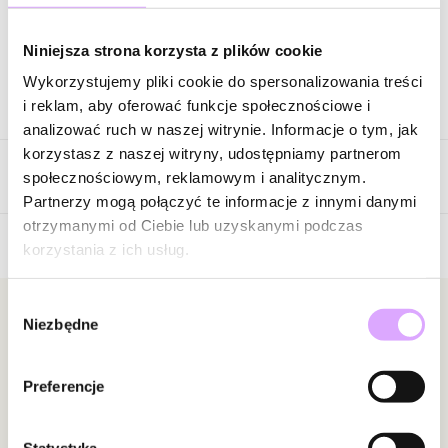
Zapytaj o produkt
Niniejsza strona korzysta z plików cookie
Wykorzystujemy pliki cookie do spersonalizowania treści
Opis produktu
i reklam, aby oferować funkcje społecznościowe i
analizować ruch w naszej witrynie. Informacje o tym, jak
Surowiec: stal szlachetna.
korzystasz z naszej witryny, udostępniamy partnerom
Opinie
Kolor surowca: srebrny.
społecznościowym, reklamowym i analitycznym.
Wielkość kolczyków: 0,80 cm x 1,15 cm.
Partnerzy mogą połączyć te informacje z innymi danymi
otrzymanymi od Ciebie lub uzyskanymi podczas
Zobacz inne produkty z kolekcji Steel and Shine
korzystania z ich usług.
Brak opinii
Jeszcze nikt nie ocenił tego produktu.
Wybór
Bądź pierwszą osobą, która podzieli się opinią o tym
Newsletter
Niezbędne
zgody
produkcie!
Bądź na bieżąco z nowościami i promocjami!
Powiadomienie
Preferencje
W naszej witrynie opinie mogą dodawać tylko
osoby, które zakupiły produkt.
Dodaj opinię
Statystyka