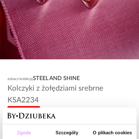
STEEL AND SHINE
zobacz kolekcję
Kolczyki z żołędziami srebrne
KSA2234
-20% kod: HOT20
74,00 zł
Zgoda
Szczegóły
O plikach cookies
Wysyłka w 1 dzień roboczy