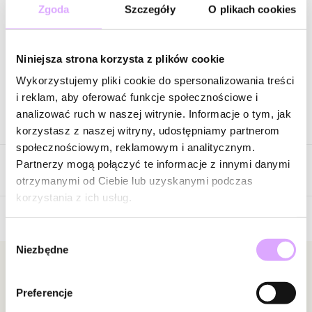
79,50 zł
-
73
%
Zgoda
Szczegóły
O plikach cookies
Cena regularna
:
106,00 zł
-
80
%
Wysyłka do 2 dni roboczych
Niniejsza strona korzysta z plików cookie
Zapytaj o produkt
Wykorzystujemy pliki cookie do spersonalizowania treści
i reklam, aby oferować funkcje społecznościowe i
analizować ruch w naszej witrynie. Informacje o tym, jak
Opis produktu
korzystasz z naszej witryny, udostępniamy partnerom
społecznościowym, reklamowym i analitycznym.
Surowiec: mosiądz.
Partnerzy mogą połączyć te informacje z innymi danymi
Opinie
Kolor surowca: złoty.
otrzymanymi od Ciebie lub uzyskanymi podczas
Kolor kryształków: żółte cytrynowe.
korzystania z ich usług.
Wielkość kolczyka: 1,00 cm x 4,90 cm.
Wybór
Brak opinii
Zobacz inne produkty z kolekcji Shinning Summer
Niezbędne
zgody
Jeszcze nikt nie ocenił tego produktu.
Bądź pierwszą osobą, która podzieli się opinią o tym
Newsletter
produkcie!
Preferencje
Bądź na bieżąco z nowościami i promocjami!