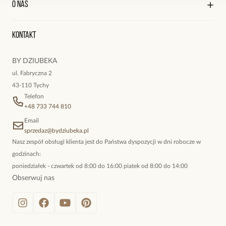
O nas
Reklamacje i zwroty
Historia zamówień
Wyśledź swoją paczkę
Oryginalne naszyjniki, topowe bransoletki, okazałe kolczyki,
Kontakt
kokieteryjne wisiory, eleganckie broszki. Biżuteria, którą cechuje
niewymuszona elegancja; idealna do pracy, do noszenia na co
BY DZIUBEKA
dzień, ale również na wieczorne wyjścia. To oferta marki By
ul. Fabryczna 2
Dziubeka.
43-110 Tychy
Telefon
+48 733 744 810
Email
sprzedaz@bydziubeka.pl
Nasz zespół obsługi klienta jest do Państwa dyspozycji w dni robocze w
godzinach:
poniedziałek - czwartek od 8:00 do 16:00 piatek od 8:00 do 14:00
Obserwuj nas