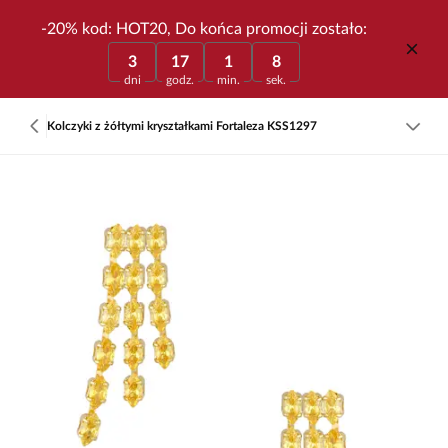
-20% kod: HOT20, Do końca promocji zostało:
3
17
1
8
dni
godz.
min.
sek.
Kolczyki z żółtymi kryształkami Fortaleza KSS1297