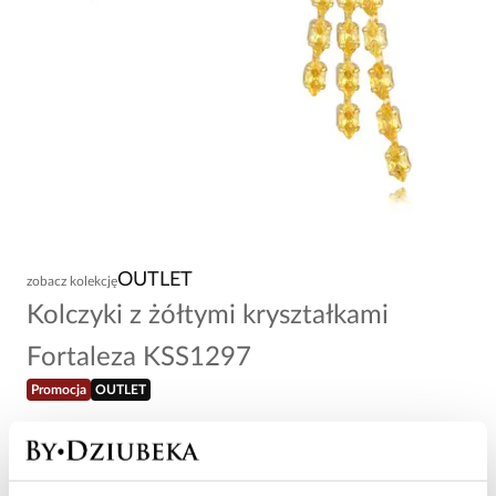
OUTLET
zobacz kolekcję
Kolczyki z żółtymi kryształkami
Fortaleza KSS1297
Promocja
OUTLET
21,20 zł
-
80
%
106,00 zł
Najniższa cena w okresie 30 dni przed obniżką: