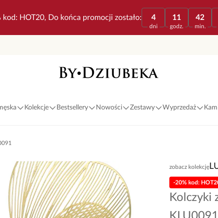
 kod: HOT20, Do końca promocji zostało:
4
11
42
dni
godz.
min.
 męska
Kolekcje
Bestsellery
Nowości
Zestawy
Wyprzedaż
Kami
U0091
L
zobacz kolekcję
-20% kod: HOT2
Kolczyki 
KLU009