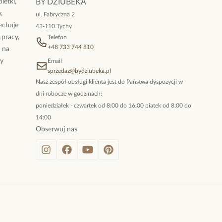
letki,
BY DZIUBEKA
,
ul. Fabryczna 2
cechuje
43-110 Tychy
 pracy,
Telefon
+48 733 744 810
ż na
By
Email
sprzedaz@bydziubeka.pl
Nasz zespół obsługi klienta jest do Państwa dyspozycji w
dni robocze w godzinach:
poniedziałek - czwartek od 8:00 do 16:00 piatek od 8:00 do
14:00
Obserwuj nas