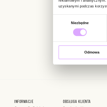
reklamowym i analitycznym. 
uzyskanymi podczas korzysta
Newsletter
Wybór
Niezbędne
zgody
Bądź na bieżąco z nowoś
Odmowa
Wprowadzając i zatwierdzaj
Regulaminie.
Informacje
Obsługa klienta