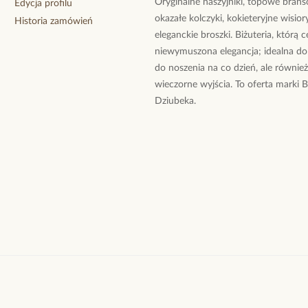
Oryginalne naszyjniki, topowe branso
Edycja profilu
okazałe kolczyki, kokieteryjne wisiory
Historia zamówień
eleganckie broszki. Biżuteria, którą 
niewymuszona elegancja; idealna do
do noszenia na co dzień, ale równie
wieczorne wyjścia. To oferta marki 
Dziubeka.