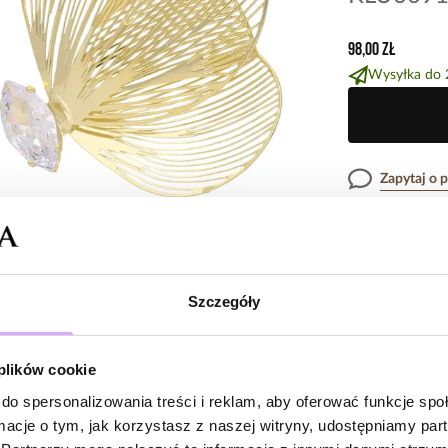
98,00 zł
Wysyłka do 
Zapytaj o 
Opis produk
Szczegóły
Lekkość, która 
Opinie
kwiatowych pła
subtelnym blaski
 plików cookie
niczym unoszące
wyjścia, wesela
do spersonalizowania treści i reklam, aby oferować funkcje sp
Brak opinii
ruchem.
ormacje o tym, jak korzystasz z naszej witryny, udostępniamy p
Jeszcze nikt