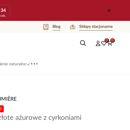
34
sek.
Blog
Sklepy stacjonarne
0
0
...
enie naturalne
UMIÈRE
0
złote ażurowe z cyrkoniami
1