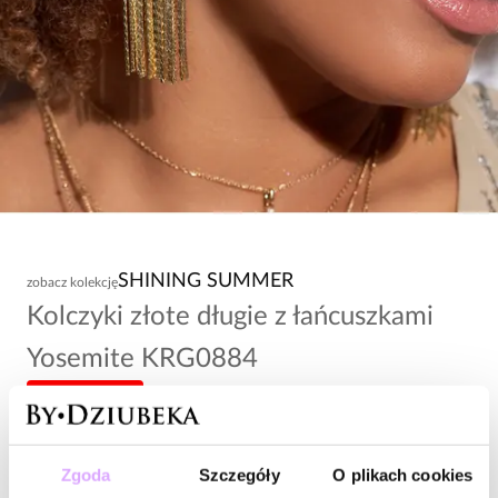
SHINING SUMMER
zobacz kolekcję
Kolczyki złote długie z łańcuszkami
Yosemite KRG0884
-20% kod: HOT20
143,00 zł
Zgoda
Szczegóły
O plikach cookies
Wysyłka do 2 dni roboczych