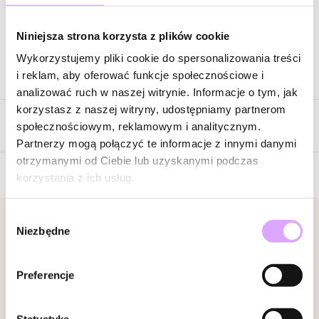
Zapytaj o produkt
Niniejsza strona korzysta z plików cookie
Wykorzystujemy pliki cookie do spersonalizowania treści
Opis produktu
i reklam, aby oferować funkcje społecznościowe i
analizować ruch w naszej witrynie. Informacje o tym, jak
Surowiec: mosiądz.
korzystasz z naszej witryny, udostępniamy partnerom
Opinie
Kolor surowca: złoty.
społecznościowym, reklamowym i analitycznym.
Wymiary kolczyka: 2,08 cm x 10,15 cm.
Partnerzy mogą połączyć te informacje z innymi danymi
otrzymanymi od Ciebie lub uzyskanymi podczas
Zobacz inne produkty z kolekcji Glam Rock
korzystania z ich usług.
Brak opinii
Jeszcze nikt nie ocenił tego produktu.
Wybór
Bądź pierwszą osobą, która podzieli się opinią o tym
Newsletter
Niezbędne
zgody
produkcie!
Bądź na bieżąco z nowościami i promocjami!
Powiadomienie
Preferencje
W naszej witrynie opinie mogą dodawać tylko
osoby, które zakupiły produkt.
Dodaj opinię
Statystyka