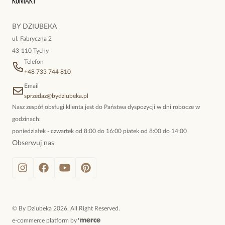
Kontakt
kokieteryjne wisiory, eleganckie broszki. Biżuteria, którą cechuje
niewymuszona elegancja; idealna do pracy, do noszenia na co
BY DZIUBEKA
dzień, ale również na wieczorne wyjścia. To oferta marki By
ul. Fabryczna 2
Dziubeka.
43-110 Tychy
Telefon
+48 733 744 810
Email
sprzedaz@bydziubeka.pl
Nasz zespół obsługi klienta jest do Państwa dyspozycji w dni robocze w
godzinach:
poniedziałek - czwartek od 8:00 do 16:00 piatek od 8:00 do 14:00
Obserwuj nas
©
By Dziubeka
2026
. All Right Reserved.
e-commerce platform by