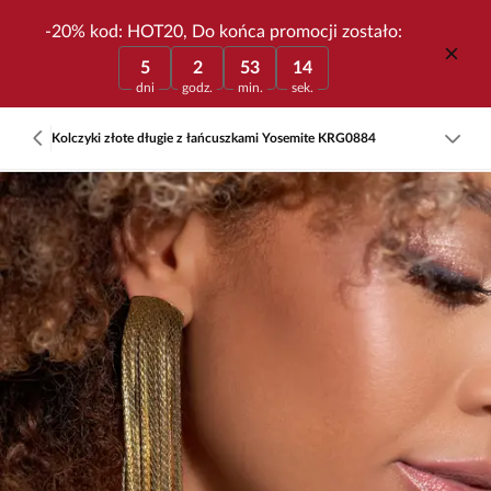
-20% kod: HOT20, Do końca promocji zostało:
5
2
53
14
dni
godz.
min.
sek.
Kolczyki złote długie z łańcuszkami Yosemite KRG0884