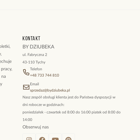
Kontakt
letki,
BY DZIUBEKA
,
ul. Fabryczna 2
cechuje
43-110 Tychy
 pracy,
Telefon
+48 733 744 810
ż na
By
Email
sprzedaz@bydziubeka.pl
Nasz zespół obsługi klienta jest do Państwa dyspozycji w
dni robocze w godzinach:
poniedziałek - czwartek od 8:00 do 16:00 piatek od 8:00 do
14:00
Obserwuj nas