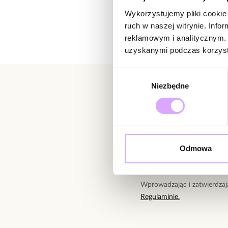
Wykorzystujemy pliki cookie 
ruch w naszej witrynie. Inf
reklamowym i analitycznym. 
uzyskanymi podczas korzysta
Wybór
Niezbędne
zgody
Newsletter
Bądź na bieżąco z nowoś
Odmowa
Wprowadzając i zatwierdzaj
Regulaminie.