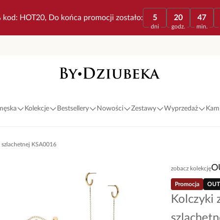
 kod: HOT20, Do końca promocji zostało:
5
20
47
dni
godz.
min.
 męska
Kolekcje
Bestsellery
Nowości
Zestawy
Wyprzedaż
Kami
li szlachetnej KSA0016
O
zobacz kolekcję
Promocja
OUT
Kolczyki 
szlachet