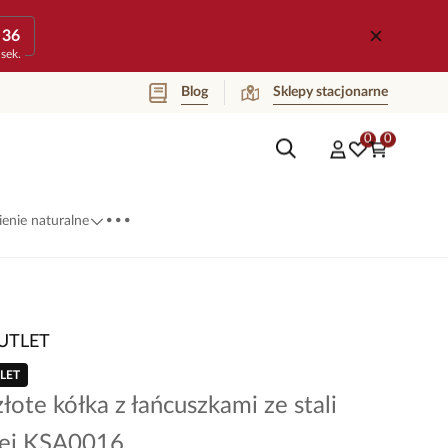
36
sek.
Blog
Sklepy stacjonarne
0
0
...
enie naturalne
UTLET
LET
złote kółka z łańcuszkami ze stali
nej KSA0016