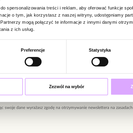
Kolor metal
Wielkość kulki: 
Opinie
do spersonalizowania treści i reklam, aby oferować funkcje sp
Rodzaj mocowani
ormacje o tym, jak korzystasz z naszej witryny, udostępniamy p
Partnerzy mogą połączyć te informacje z innymi danymi otrzym
Zobacz inne prod
nia z ich usług.
Brak opinii
Jeszcze nikt
Preferencje
Statystyka
Bądź pierwsz
Powi
W naszej 
zakupiły 
ciami i promocjami!
Zezwól na wybór
Z
ąc swoje dane wyrażasz zgodę na otrzymywanie newslettera na zasadach