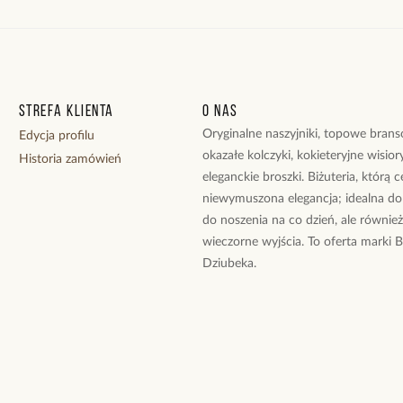
Strefa klienta
O nas
Oryginalne naszyjniki, topowe branso
Edycja profilu
okazałe kolczyki, kokieteryjne wisiory
Historia zamówień
eleganckie broszki. Biżuteria, którą 
niewymuszona elegancja; idealna do
do noszenia na co dzień, ale równie
wieczorne wyjścia. To oferta marki 
Dziubeka.