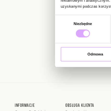
reklamowym i analitycznym. 
uzyskanymi podczas korzysta
Newsletter
Wybór
Niezbędne
zgody
Bądź na bieżąco z nowoś
Odmowa
Wprowadzając i zatwierdzaj
Regulaminie.
Informacje
Obsługa klienta