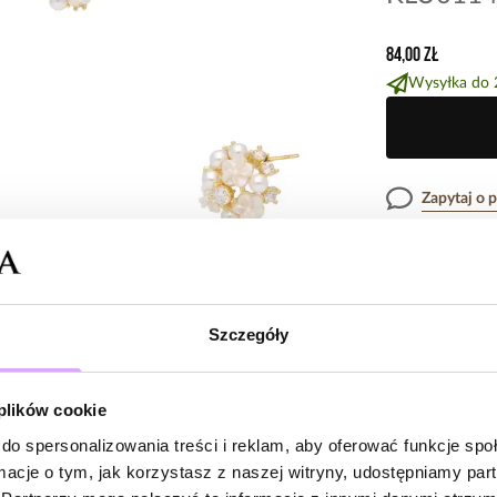
84,00 zł
Wysyłka do 
Zapytaj o 
Opis produk
Szczegóły
Miniaturowy ogr
Opinie
kompozycja drobn
centrum. Wygląd
 plików cookie
To biżuteria dl
stylizacjom odr
do spersonalizowania treści i reklam, aby oferować funkcje sp
Brak opinii
przyjęcia czy wy
ormacje o tym, jak korzystasz z naszej witryny, udostępniamy p
Jeszcze nikt