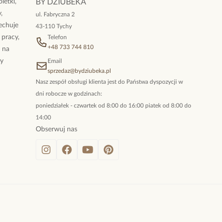
letki,
BY DZIUBEKA
,
ul. Fabryczna 2
cechuje
43-110 Tychy
 pracy,
Telefon
+48 733 744 810
ż na
By
Email
sprzedaz@bydziubeka.pl
Nasz zespół obsługi klienta jest do Państwa dyspozycji w
dni robocze w godzinach:
poniedziałek - czwartek od 8:00 do 16:00 piatek od 8:00 do
14:00
Obserwuj nas