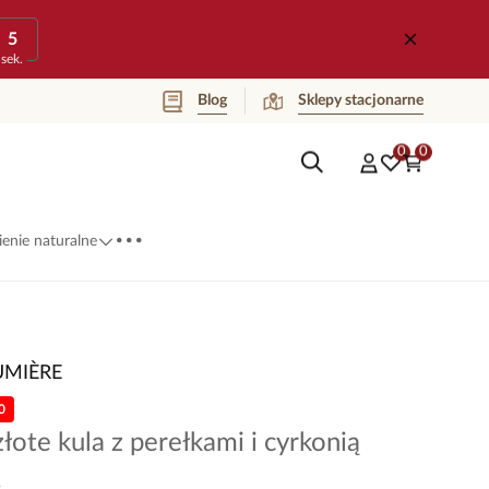
5
sek.
Blog
Sklepy stacjonarne
0
0
...
enie naturalne
UMIÈRE
0
złote kula z perełkami i cyrkonią
4