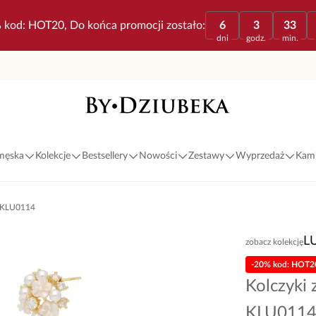
 kod: HOT20, Do końca promocji zostało:
6
3
33
dni
godz.
min.
 męska
Kolekcje
Bestsellery
Nowości
Zestawy
Wyprzedaż
Kami
ią KLU0114
L
zobacz kolekcję
-20% kod: HOT2
Kolczyki 
KLU011