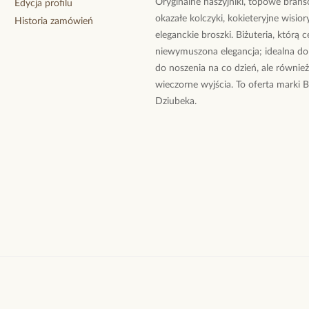
Oryginalne naszyjniki, topowe branso
Edycja profilu
okazałe kolczyki, kokieteryjne wisiory
Historia zamówień
eleganckie broszki. Biżuteria, którą 
niewymuszona elegancja; idealna do
do noszenia na co dzień, ale równie
wieczorne wyjścia. To oferta marki 
Dziubeka.