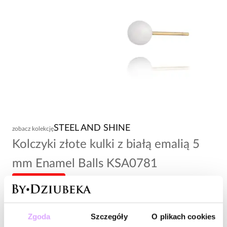
STEEL AND SHINE
zobacz kolekcję
Kolczyki złote kulki z białą emalią 5
mm Enamel Balls KSA0781
-20% kod: HOT20
54,00 zł
Zgoda
Szczegóły
O plikach cookies
Wysyłka do 3 dni roboczych