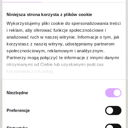
Zapytaj o produkt
Niniejsza strona korzysta z plików cookie
Wykorzystujemy pliki cookie do spersonalizowania treści
Opis produktu
i reklam, aby oferować funkcje społecznościowe i
analizować ruch w naszej witrynie. Informacje o tym, jak
Surowiec: stal szlachetna.
korzystasz z naszej witryny, udostępniamy partnerom
Opinie
Kolor surowca: złoty.
społecznościowym, reklamowym i analitycznym.
Emalia: biała.
Partnerzy mogą połączyć te informacje z innymi danymi
Wielkość kolczyka: 0,50 cm.
otrzymanymi od Ciebie lub uzyskanymi podczas
korzystania z ich usług.
Brak opinii
Zobacz inne produkty z kolekcji Steel and Shine
Jeszcze nikt nie ocenił tego produktu.
Wybór
Bądź pierwszą osobą, która podzieli się opinią o tym
Newsletter
Niezbędne
zgody
produkcie!
Bądź na bieżąco z nowościami i promocjami!
Powiadomienie
Preferencje
W naszej witrynie opinie mogą dodawać tylko
osoby, które zakupiły produkt.
Dodaj opinię
Statystyka