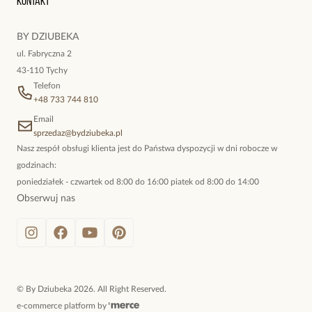
Kontakt
kokieteryjne wisiory, eleganckie broszki. Biżuteria, którą cechuje
niewymuszona elegancja; idealna do pracy, do noszenia na co
BY DZIUBEKA
dzień, ale również na wieczorne wyjścia. To oferta marki By
ul. Fabryczna 2
Dziubeka.
43-110 Tychy
Telefon
+48 733 744 810
Email
sprzedaz@bydziubeka.pl
Nasz zespół obsługi klienta jest do Państwa dyspozycji w dni robocze w
godzinach:
poniedziałek - czwartek od 8:00 do 16:00 piatek od 8:00 do 14:00
Obserwuj nas
©
By Dziubeka
2026
. All Right Reserved.
e-commerce platform by