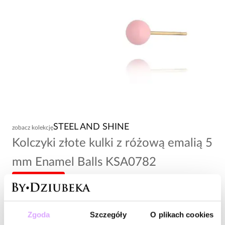
STEEL AND SHINE
zobacz kolekcję
Kolczyki złote kulki z różową emalią 5
mm Enamel Balls KSA0782
-20% kod: HOT20
54,00 zł
Zgoda
Szczegóły
O plikach cookies
Wysyłka w 1 dzień roboczy