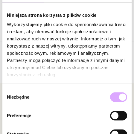
Zapytaj o produkt
Niniejsza strona korzysta z plików cookie
Wykorzystujemy pliki cookie do spersonalizowania treści
Opis produktu
i reklam, aby oferować funkcje społecznościowe i
analizować ruch w naszej witrynie. Informacje o tym, jak
Surowiec: stal szlachetna.
korzystasz z naszej witryny, udostępniamy partnerom
Opinie
Kolor surowca: złoty.
społecznościowym, reklamowym i analitycznym.
Emalia: różowa.
Partnerzy mogą połączyć te informacje z innymi danymi
Wielkość kolczyka: 0,50 cm.
otrzymanymi od Ciebie lub uzyskanymi podczas
korzystania z ich usług.
5
Zobacz inne produkty z kolekcji Steel and Shine
/
5
Wybór
5
1
Newsletter
Niezbędne
zgody
4
0
3
0
Bądź na bieżąco z nowościami i promocjami!
2
0
Preferencje
1
0
Statystyka