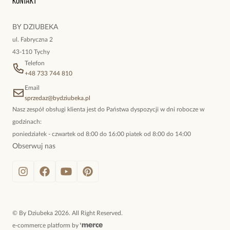
Kontakt
kokieteryjne wisiory, eleganckie broszki. Biżuteria, którą cechuje
niewymuszona elegancja; idealna do pracy, do noszenia na co
BY DZIUBEKA
dzień, ale również na wieczorne wyjścia. To oferta marki By
ul. Fabryczna 2
Dziubeka.
43-110 Tychy
Telefon
+48 733 744 810
Email
sprzedaz@bydziubeka.pl
Nasz zespół obsługi klienta jest do Państwa dyspozycji w dni robocze w
godzinach:
poniedziałek - czwartek od 8:00 do 16:00 piatek od 8:00 do 14:00
Obserwuj nas
©
By Dziubeka
2026
. All Right Reserved.
e-commerce platform by