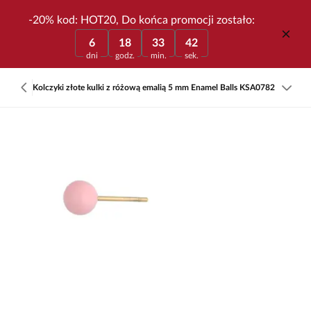
-20% kod: HOT20, Do końca promocji zostało:
6
18
33
42
dni
godz.
min.
sek.
Kolczyki złote kulki z różową emalią 5 mm Enamel Balls KSA0782