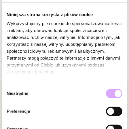
Zapytaj o produkt
Niniejsza strona korzysta z plików cookie
Wykorzystujemy pliki cookie do spersonalizowania treści
Opis produktu
i reklam, aby oferować funkcje społecznościowe i
analizować ruch w naszej witrynie. Informacje o tym, jak
Surowiec: srebro próba 925.
korzystasz z naszej witryny, udostępniamy partnerom
Opinie
Kolor surowca: złoty.
społecznościowym, reklamowym i analitycznym.
Kamień: opal.
Partnerzy mogą połączyć te informacje z innymi danymi
Wielkość kolczyków: 0,56 cm x 0,82 cm.
otrzymanymi od Ciebie lub uzyskanymi podczas
Waga poniżej 5 g.
korzystania z ich usług.
Brak opinii
Zobacz inne produkty z kolekcji Cancyland
Jeszcze nikt nie ocenił tego produktu.
Wybór
Bądź pierwszą osobą, która podzieli się opinią o tym
Newsletter
Niezbędne
zgody
produkcie!
Bądź na bieżąco z nowościami i promocjami!
Powiadomienie
Preferencje
W naszej witrynie opinie mogą dodawać tylko
osoby, które zakupiły produkt.
Dodaj opinię
Statystyka