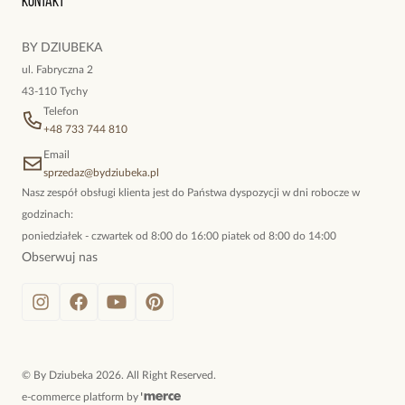
Kontakt
kokieteryjne wisiory, eleganckie broszki. Biżuteria, którą cechuje
niewymuszona elegancja; idealna do pracy, do noszenia na co
BY DZIUBEKA
dzień, ale również na wieczorne wyjścia. To oferta marki By
ul. Fabryczna 2
Dziubeka.
43-110 Tychy
Telefon
+48 733 744 810
Email
sprzedaz@bydziubeka.pl
Nasz zespół obsługi klienta jest do Państwa dyspozycji w dni robocze w
godzinach:
poniedziałek - czwartek od 8:00 do 16:00 piatek od 8:00 do 14:00
Obserwuj nas
©
By Dziubeka
2026
. All Right Reserved.
e-commerce platform by