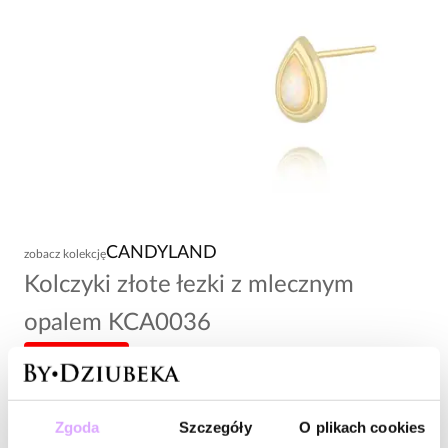
CANDYLAND
zobacz kolekcję
Kolczyki złote łezki z mlecznym
opalem KCA0036
-20% kod: HOT20
49,00 zł
Zgoda
Szczegóły
O plikach cookies
Wysyłka do 2 dni roboczych