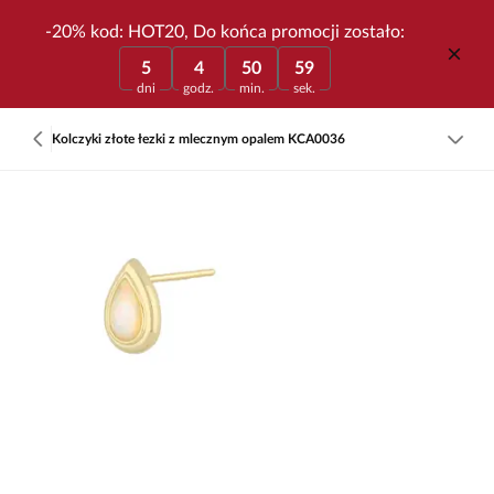
-20% kod: HOT20, Do końca promocji zostało:
5
4
50
59
dni
godz.
min.
sek.
Kolczyki złote łezki z mlecznym opalem KCA0036