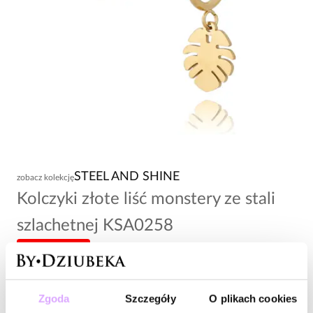
STEEL AND SHINE
zobacz kolekcję
Kolczyki złote liść monstery ze stali
szlachetnej KSA0258
-20% kod: HOT20
113,00 zł
Zgoda
Szczegóły
O plikach cookies
Wysyłka w 1 dzień roboczy