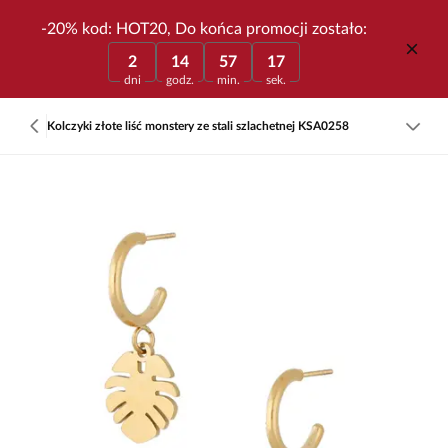
-20% kod: HOT20, Do końca promocji zostało:
2
14
57
17
dni
godz.
min.
sek.
Kolczyki złote liść monstery ze stali szlachetnej KSA0258