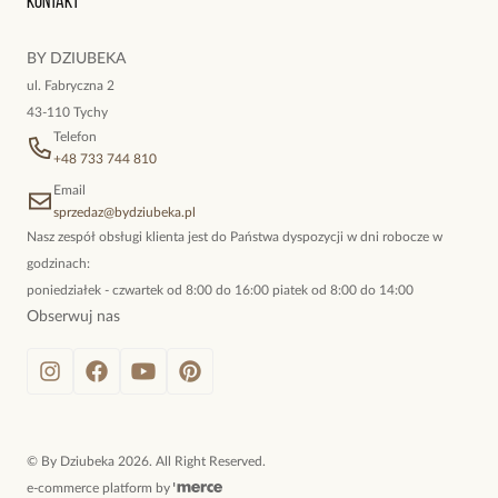
Kontakt
Zdecydowanie przyciągają wzrok i pasują do każdej
kokieteryjne wisiory, eleganckie broszki. Biżuteria, którą cechuje
kreacji :D
niewymuszona elegancja; idealna do pracy, do noszenia na co
BY DZIUBEKA
dzień, ale również na wieczorne wyjścia. To oferta marki By
ul. Fabryczna 2
Dziubeka.
43-110 Tychy
Magdalena
S.
Telefon
Data dodania:
08.12.2021
5
+48 733 744 810
Email
sprzedaz@bydziubeka.pl
Długi czas oczekiwania na przesyłkę
Nasz zespół obsługi klienta jest do Państwa dyspozycji w dni robocze w
godzinach:
poniedziałek - czwartek od 8:00 do 16:00 piatek od 8:00 do 14:00
Obserwuj nas
©
By Dziubeka
2026
. All Right Reserved.
e-commerce platform by