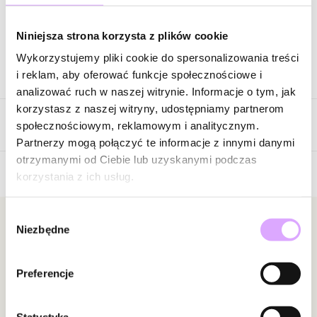
Zapytaj o produkt
Niniejsza strona korzysta z plików cookie
Wykorzystujemy pliki cookie do spersonalizowania treści
Opis produktu
i reklam, aby oferować funkcje społecznościowe i
analizować ruch w naszej witrynie. Informacje o tym, jak
Kolczyki wykonane ze stali szlachetnej.
korzystasz z naszej witryny, udostępniamy partnerom
Opinie
Kolor surowca: złoty
społecznościowym, reklamowym i analitycznym.
Rozmiar: 1,00 × 2,45 cm
Partnerzy mogą połączyć te informacje z innymi danymi
otrzymanymi od Ciebie lub uzyskanymi podczas
Zobacz inne produkty z kolekcji Steel and Shine
</font
korzystania z ich usług.
5
/
5
Wybór
5
3
Newsletter
Niezbędne
zgody
4
0
3
0
Bądź na bieżąco z nowościami i promocjami!
2
0
Preferencje
1
0
Statystyka