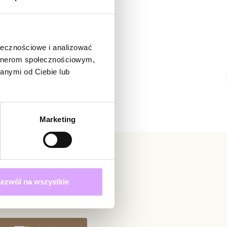
ą osobą, która podzieli się opinią o tym produkcie!
adomienie
witrynie opinie mogą dodawać tylko osoby, które
ołecznościowe i analizować
produkt.
Dodaj opinię
artnerom społecznościowym,
anymi od Ciebie lub
Marketing
ezwól na wszystkie