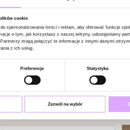
Bądź pierwsz
 plików cookie
Powi
W naszej 
do spersonalizowania treści i reklam, aby oferować funkcje sp
zakupiły 
ormacje o tym, jak korzystasz z naszej witryny, udostępniamy p
Partnerzy mogą połączyć te informacje z innymi danymi otrzym
nia z ich usług.
Preferencje
Statystyka
Zezwól na wybór
Z
ciami i promocjami!