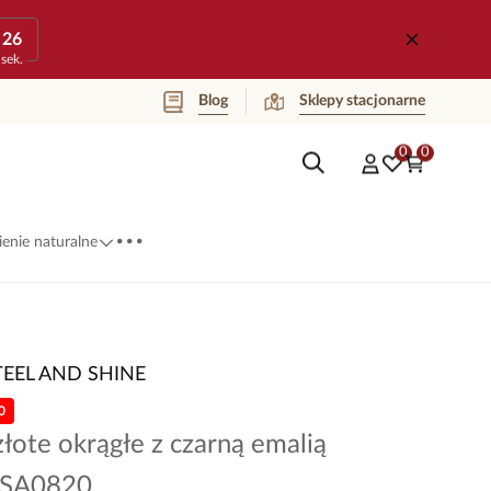
26
sek.
Blog
Sklepy stacjonarne
0
0
...
enie naturalne
TEEL AND SHINE
0
złote okrągłe z czarną emalią
KSA0820