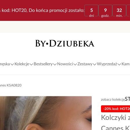
 kod: HOT20, Do końca promocji zostało:
5
9
32
dni
godz.
min.
 męska
Kolekcje
Bestsellery
Nowości
Zestawy
Wyprzedaż
Kami
Cannes KSA0820
S
zobacz kolekcję
-20% kod: HOT2
Kolczyki 
Cannes 