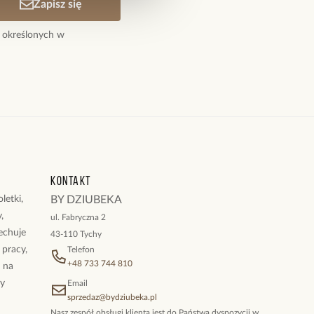
Zapisz się
 określonych w
Kontakt
letki,
BY DZIUBEKA
,
ul. Fabryczna 2
cechuje
43-110 Tychy
 pracy,
Telefon
+48 733 744 810
ż na
By
Email
sprzedaz@bydziubeka.pl
Nasz zespół obsługi klienta jest do Państwa dyspozycji w