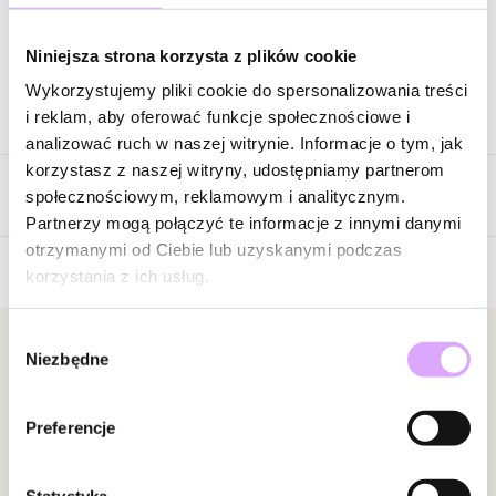
Zapytaj o produkt
Niniejsza strona korzysta z plików cookie
Wykorzystujemy pliki cookie do spersonalizowania treści
Opis produktu
i reklam, aby oferować funkcje społecznościowe i
analizować ruch w naszej witrynie. Informacje o tym, jak
Surowiec: stal szlachetna.
korzystasz z naszej witryny, udostępniamy partnerom
Opinie
Kolor surowca: złoty.
społecznościowym, reklamowym i analitycznym.
Wielkość kolczyków: 0,96 cm x 1,00 cm.
Partnerzy mogą połączyć te informacje z innymi danymi
otrzymanymi od Ciebie lub uzyskanymi podczas
Zobacz inne produkty z kolekcji Steel and Shine
korzystania z ich usług.
5
/
5
Wybór
5
2
Newsletter
Niezbędne
zgody
4
0
3
0
Bądź na bieżąco z nowościami i promocjami!
2
0
Preferencje
1
0
Statystyka