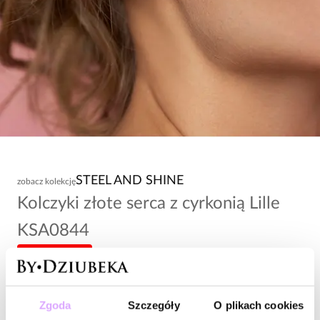
STEEL AND SHINE
zobacz kolekcję
Kolczyki złote serca z cyrkonią Lille
KSA0844
-20% kod: HOT20
98,00 zł
Zgoda
Szczegóły
O plikach cookies
Wysyłka do 2 dni roboczych