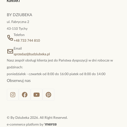
Kontakt
kokieteryjne wisiory, eleganckie broszki. Biżuteria, którą cechuje
niewymuszona elegancja; idealna do pracy, do noszenia na co
BY DZIUBEKA
dzień, ale również na wieczorne wyjścia. To oferta marki By
ul. Fabryczna 2
Dziubeka.
43-110 Tychy
Telefon
+48 733 744 810
Email
sprzedaz@bydziubeka.pl
Nasz zespół obsługi klienta jest do Państwa dyspozycji w dni robocze w
godzinach:
poniedziałek - czwartek od 8:00 do 16:00 piatek od 8:00 do 14:00
Obserwuj nas
©
By Dziubeka
2026
. All Right Reserved.
e-commerce platform by