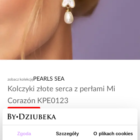
PEARLS SEA
zobacz kolekcję
Kolczyki złote serca z perłami Mi
Corazón KPE0123
-20% kod: HOT20
108,00 zł
Zgoda
Szczegóły
O plikach cookies
Wysyłka do 2 dni roboczych