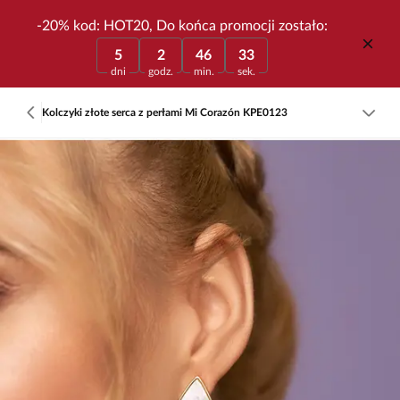
-20% kod: HOT20, Do końca promocji zostało:
5
2
46
33
dni
godz.
min.
sek.
Kolczyki złote serca z perłami Mi Corazón KPE0123