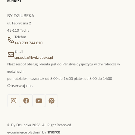
Kontakt
kokieteryjne wisiory, eleganckie broszki. Biżuteria, którą cechuje
niewymuszona elegancja; idealna do pracy, do noszenia na co
BY DZIUBEKA
dzień, ale również na wieczorne wyjścia. To oferta marki By
ul. Fabryczna 2
Dziubeka.
43-110 Tychy
Telefon
+48 733 744 810
Email
sprzedaz@bydziubeka.pl
Nasz zespół obsługi klienta jest do Państwa dyspozycji w dni robocze w
godzinach:
poniedziałek - czwartek od 8:00 do 16:00 piatek od 8:00 do 14:00
Obserwuj nas
©
By Dziubeka
2026
. All Right Reserved.
e-commerce platform by