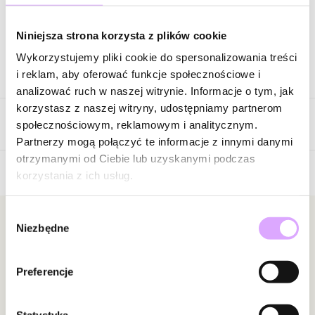
Zapytaj o produkt
Niniejsza strona korzysta z plików cookie
Wykorzystujemy pliki cookie do spersonalizowania treści
Opis produktu
i reklam, aby oferować funkcje społecznościowe i
analizować ruch w naszej witrynie. Informacje o tym, jak
Surowiec: mosiądz.
korzystasz z naszej witryny, udostępniamy partnerom
Opinie
Kolor surowca: złoty.
społecznościowym, reklamowym i analitycznym.
Elementy: perły słodkowodne, masa perłowa.
Partnerzy mogą połączyć te informacje z innymi danymi
Wielkość kolczyka: 1,46 cm x 3,35 cm.
otrzymanymi od Ciebie lub uzyskanymi podczas
Rodzaj mocowania: wkrętka.
korzystania z ich usług.
Brak opinii
Zobacz inne produkty z kolekcji Glam Rock
Jeszcze nikt nie ocenił tego produktu.
Wybór
Bądź pierwszą osobą, która podzieli się opinią o tym
Newsletter
Niezbędne
zgody
produkcie!
Bądź na bieżąco z nowościami i promocjami!
Powiadomienie
Preferencje
W naszej witrynie opinie mogą dodawać tylko
osoby, które zakupiły produkt.
Dodaj opinię
Statystyka