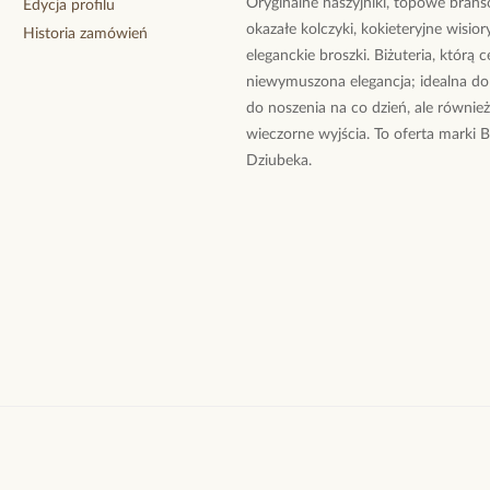
Oryginalne naszyjniki, topowe branso
Edycja profilu
okazałe kolczyki, kokieteryjne wisiory
Historia zamówień
eleganckie broszki. Biżuteria, którą 
niewymuszona elegancja; idealna do
do noszenia na co dzień, ale równie
wieczorne wyjścia. To oferta marki 
Dziubeka.