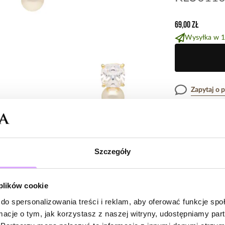
69,00 zł
Wysyłka w 1
Zapytaj o 
Opis produk
Szczegóły
Połączenie blask
Opinie
zawieszoną poniż
uniwersalny. To 
 plików cookie
codzienny look,
do spersonalizowania treści i reklam, aby oferować funkcje sp
Brak opinii
Surowiec: mosią
ormacje o tym, jak korzystasz z naszej witryny, udostępniamy p
Kolor surowca: z
Jeszcze nikt