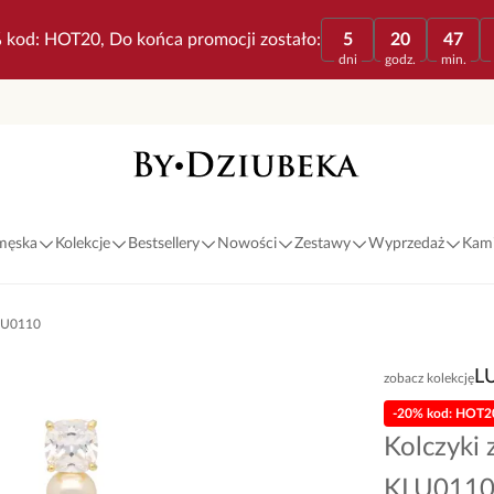
 kod: HOT20, Do końca promocji zostało:
5
20
47
dni
godz.
min.
 męska
Kolekcje
Bestsellery
Nowości
Zestawy
Wyprzedaż
Kami
 KLU0110
L
zobacz kolekcję
-20% kod: HOT2
Kolczyki z
KLU011