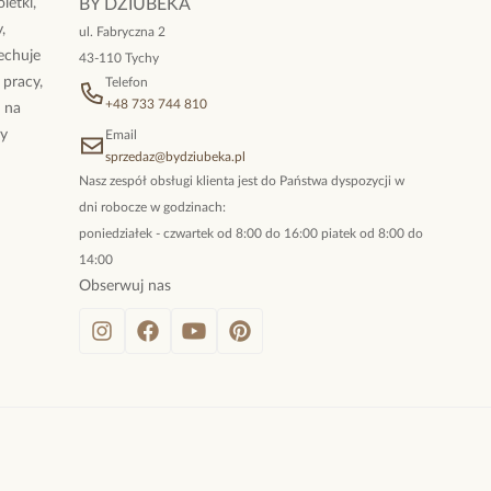
letki,
BY DZIUBEKA
,
ul. Fabryczna 2
cechuje
43-110 Tychy
 pracy,
Telefon
+48 733 744 810
ż na
By
Email
sprzedaz@bydziubeka.pl
Nasz zespół obsługi klienta jest do Państwa dyspozycji w
dni robocze w godzinach:
poniedziałek - czwartek od 8:00 do 16:00 piatek od 8:00 do
14:00
Obserwuj nas