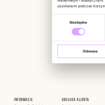
reklamowym i analitycznym. 
uzyskanymi podczas korzysta
Newsletter
Wybór
Niezbędne
zgody
Bądź na bieżąco z nowoś
Odmowa
Wprowadzając i zatwierdzaj
Regulaminie.
Informacje
Obsługa klienta