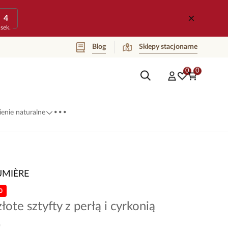
4
sek.
Blog
Sklepy stacjonarne
0
0
...
enie naturalne
UMIÈRE
0
łote sztyfty z perłą i cyrkonią
0