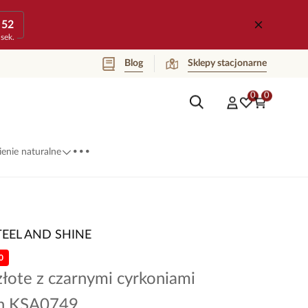
52
sek.
Blog
Sklepy stacjonarne
0
0
...
enie naturalne
TEEL AND SHINE
0
złote z czarnymi cyrkoniami
on KSA0749