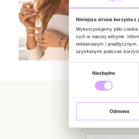
Niniejsza strona korzysta z
Wykorzystujemy pliki cookie 
ruch w naszej witrynie. Inf
reklamowym i analitycznym. 
uzyskanymi podczas korzysta
Wybór
Niezbędne
zgody
Newsletter
Odmowa
Bądź na bieżąco z nowoś