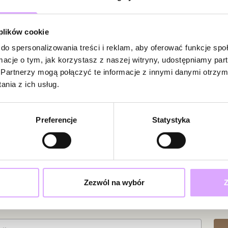
 plików cookie
do spersonalizowania treści i reklam, aby oferować funkcje sp
ormacje o tym, jak korzystasz z naszej witryny, udostępniamy p
Powiadom
Partnerzy mogą połączyć te informacje z innymi danymi otrzym
W naszej witr
nia z ich usług.
produkt.
Doda
Preferencje
Statystyka
Ewa
S.
Bardzo ładne
Zezwól na wybór
Z
ciami i promocjami!