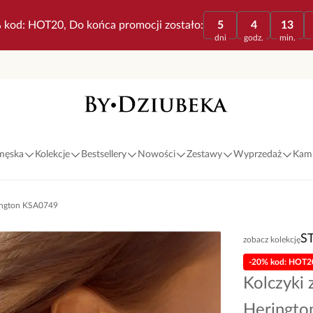
 kod: HOT20, Do końca promocji zostało:
5
4
13
dni
godz.
min.
 męska
Kolekcje
Bestsellery
Nowości
Zestawy
Wyprzedaż
Kami
rington KSA0749
S
zobacz kolekcję
-20% kod: HOT2
Kolczyki 
Heringt