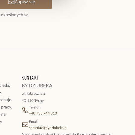
Zapisz się
 określonych w
Kontakt
letki,
BY DZIUBEKA
,
ul. Fabryczna 2
cechuje
43-110 Tychy
 pracy,
Telefon
+48 733 744 810
ż na
By
Email
sprzedaz@bydziubeka.pl
Nasz zespół obsługi klienta jest do Państwa dyspozycji w