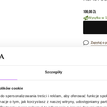
106,00 zł
Wysyłka w 1
Zapytaj o 
Opis produk
Szczegóły
Surowiec: stal s
Opinie
Kolor surowca: z
Wielkość kolczy
 plików cookie
Zobacz inne prod
do spersonalizowania treści i reklam, aby oferować funkcje sp
5
/
5
ormacje o tym, jak korzystasz z naszej witryny, udostępniamy p