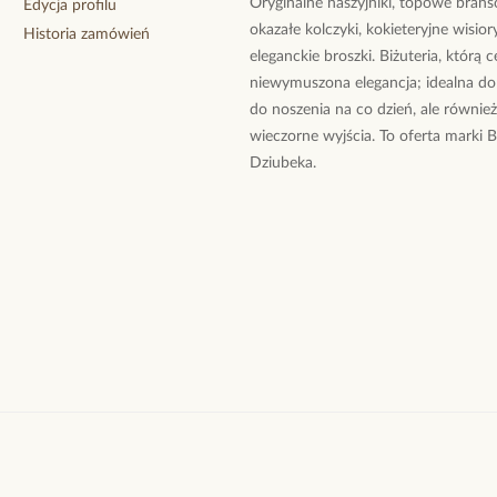
Oryginalne naszyjniki, topowe branso
Edycja profilu
okazałe kolczyki, kokieteryjne wisiory
Historia zamówień
eleganckie broszki. Biżuteria, którą 
niewymuszona elegancja; idealna do
do noszenia na co dzień, ale równie
wieczorne wyjścia. To oferta marki 
Dziubeka.