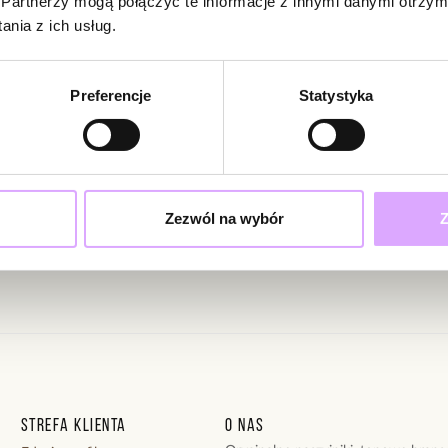
Partnerzy mogą połączyć te informacje z innymi danymi otrzym
nia z ich usług.
Preferencje
Statystyka
ciami i promocjami!
Powiadom
W naszej witr
produkt.
Doda
Zezwól na wybór
Z
ąc swoje dane wyrażasz zgodę na otrzymywanie newslettera na zasadach
Marta
N.
Piękne, deli
Strefa klienta
O nas