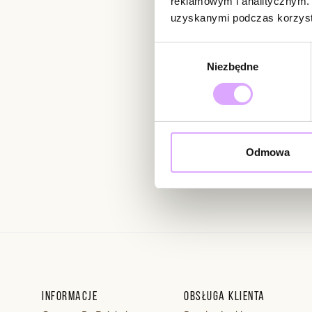
reklamowym i analitycznym. 
uzyskanymi podczas korzysta
Newsletter
Wybór
Niezbędne
zgody
Bądź na bieżąco z nowoś
Odmowa
Wprowadzając i zatwierdzaj
Regulaminie.
Informacje
Obsługa klienta