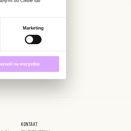
anymi od Ciebie lub
3
0
2
0
1
0
Marketing
ienie
ynie opinie mogą dodawać tylko osoby, które zakupiły
j opinię
Zapisz się
ezwól na wszystkie
 określonych w
Data dodania:
23.11.2022
5
katne
Kontakt