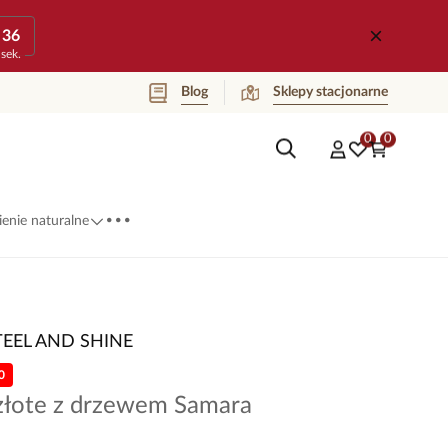
36
sek.
Blog
Sklepy stacjonarne
0
0
...
enie naturalne
TEEL AND SHINE
0
 złote z drzewem Samara
3