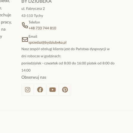
letki,
BY DZIUBEKA
,
ul. Fabryczna 2
cechuje
43-110 Tychy
 pracy,
Telefon
+48 733 744 810
ż na
By
Email
sprzedaz@bydziubeka.pl
Nasz zespół obsługi klienta jest do Państwa dyspozycji w
dni robocze w godzinach:
poniedziałek - czwartek od 8:00 do 16:00 piatek od 8:00 do
14:00
Obserwuj nas