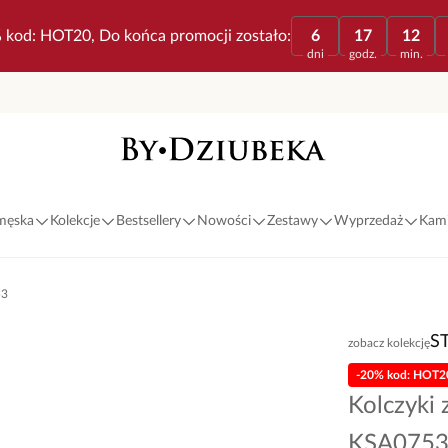
 kod: HOT20, Do końca promocji zostało:
6
17
12
dni
godz.
min.
 męska
Kolekcje
Bestsellery
Nowości
Zestawy
Wyprzedaż
Kami
53
S
zobacz kolekcję
-20% kod: HOT2
Kolczyki
KSA075