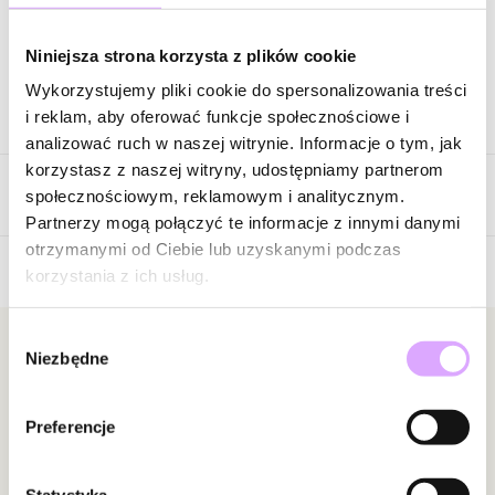
Zapytaj o produkt
Niniejsza strona korzysta z plików cookie
Wykorzystujemy pliki cookie do spersonalizowania treści
Opis produktu
i reklam, aby oferować funkcje społecznościowe i
analizować ruch w naszej witrynie. Informacje o tym, jak
Kolczyki wykonane ze stali szlachetnej.
korzystasz z naszej witryny, udostępniamy partnerom
Opinie
społecznościowym, reklamowym i analitycznym.
Kolor surowca: złoty.
Partnerzy mogą połączyć te informacje z innymi danymi
Wielkość kolczyka: 7,16 cm x 3,00 cm
otrzymanymi od Ciebie lub uzyskanymi podczas
korzystania z ich usług.
5
Zobacz inne produkty z kolekcji Steel and Shine
/
5
Wybór
5
1
Newsletter
Niezbędne
zgody
4
0
3
0
Bądź na bieżąco z nowościami i promocjami!
2
0
Preferencje
1
0
Statystyka