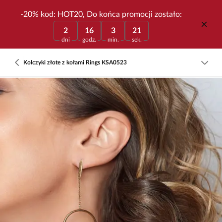
-20% kod: HOT20, Do końca promocji zostało:
2
16
3
21
dni
godz.
min.
sek.
Kolczyki złote z kołami Rings KSA0523