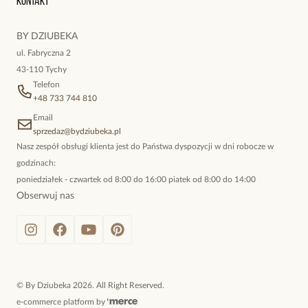
Kontakt
kokieteryjne wisiory, eleganckie broszki. Biżuteria, którą cechuje
niewymuszona elegancja; idealna do pracy, do noszenia na co
BY DZIUBEKA
dzień, ale również na wieczorne wyjścia. To oferta marki By
ul. Fabryczna 2
Dziubeka.
43-110 Tychy
Telefon
+48 733 744 810
Email
sprzedaz@bydziubeka.pl
Nasz zespół obsługi klienta jest do Państwa dyspozycji w dni robocze w
godzinach:
poniedziałek - czwartek od 8:00 do 16:00 piatek od 8:00 do 14:00
Obserwuj nas
©
By Dziubeka
2026
. All Right Reserved.
e-commerce platform by