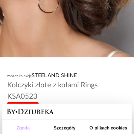
STEEL AND SHINE
zobacz kolekcję
Kolczyki złote z kołami Rings
KSA0523
-20% kod: HOT20
118,00 zł
Zgoda
Szczegóły
O plikach cookies
Wysyłka w 1 dzień roboczy